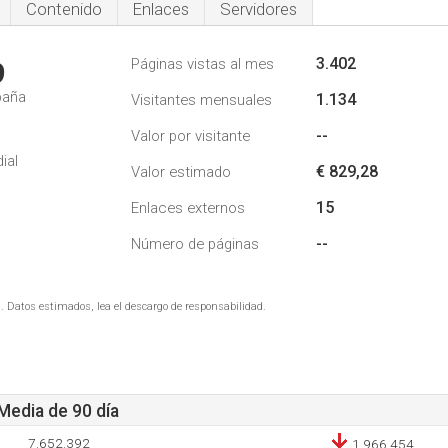
Contenido
Enlaces
Servidores
3.402
Páginas vistas al mes
9
paña
1.134
Visitantes mensuales
--
Valor por visitante
ial
€ 829,28
Valor estimado
15
Enlaces externos
--
Número de páginas
. Datos estimados, lea el descargo de responsabilidad.
 Media de 90 día
7.652.392
1.966.454