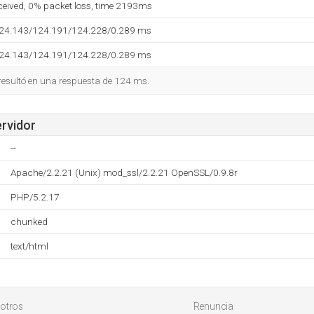
eceived, 0% packet loss, time 2193ms
124.143/124.191/124.228/0.289 ms
124.143/124.191/124.228/0.289 ms
 resultó en una respuesta de 124 ms.
ervidor
--
Apache/2.2.21 (Unix) mod_ssl/2.2.21 OpenSSL/0.9.8r
PHP/5.2.17
chunked
text/html
otros
Renuncia