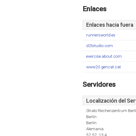
Enlaces
Enlaces hacia fuera
runnersworld.es
d2tstudio.com
exercise.about.com
www20.gencat.cat
Servidores
Localización del Ser
Strato Rechenzentrum Berl
Berlin
Berlin
Alemania
52.52, 13.4