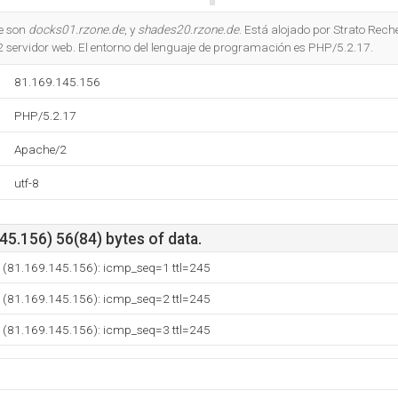
Do you own this website?
e son
docks01.rzone.de
, y
shades20.rzone.de
. Está alojado por Strato Rech
2 servidor web. El entorno del lenguaje de programación es PHP/5.2.17.
81.169.145.156
PHP/5.2.17
Apache/2
utf-8
5.156) 56(84) bytes of data.
e (81.169.145.156): icmp_seq=1 ttl=245
e (81.169.145.156): icmp_seq=2 ttl=245
e (81.169.145.156): icmp_seq=3 ttl=245