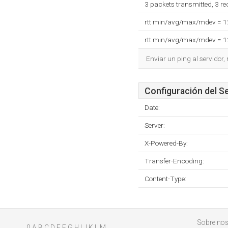
3 packets transmitted, 3 r
rtt min/avg/max/mdev = 
rtt min/avg/max/mdev = 
Enviar un ping al servidor,
Configuración del S
Date:
Server:
X-Powered-By:
Transfer-Encoding:
Content-Type:
Sobre nos
0
A
B
C
D
E
F
G
H
I
J
K
L
M