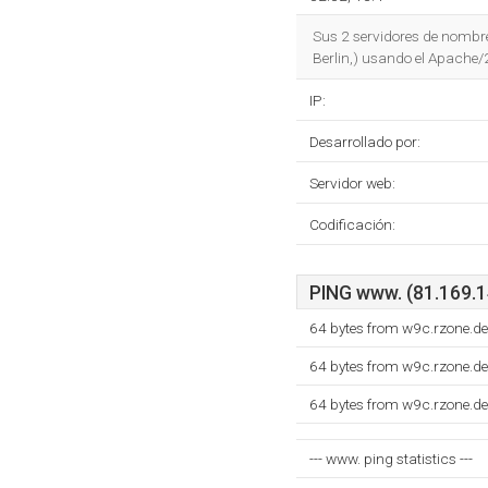
Sus 2 servidores de nombr
Berlin,) usando el Apache/
IP:
Desarrollado por:
Servidor web:
Codificación:
PING www. (81.169.14
64 bytes from w9c.rzone.d
64 bytes from w9c.rzone.d
64 bytes from w9c.rzone.d
--- www. ping statistics ---