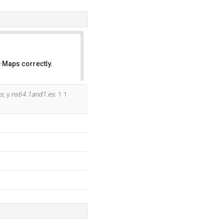
 Maps correctly.
OK
es
, y
ns64.1and1.es
. 1 1