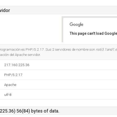
vidor
This page can't load Google
Do you own this website?
e programación es PHP/5.2.17. Sus 2 servidores de nombre son
ns63.1and1.
cación del Apache servidor.
217.160.225.36
PHP/5.2.17
Apache
utf-8
25.36) 56(84) bytes of data.