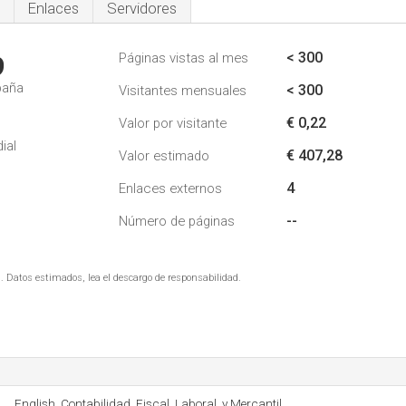
Enlaces
Servidores
< 300
Páginas vistas al mes
9
paña
< 300
Visitantes mensuales
€ 0,22
Valor por visitante
ial
€ 407,28
Valor estimado
4
Enlaces externos
--
Número de páginas
. Datos estimados, lea el descargo de responsabilidad.
English, Contabilidad, Fiscal, Laboral, y Mercantil.