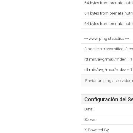
64 bytes from prenatalnutr
64 bytes from prenatalnutr
64 bytes from prenatalnutr
--- www. ping statistics ---
3 packets transmitted, 3 r
rtt min/avg/max/mdev = 
rtt min/avg/max/mdev = 
Enviar un ping al servidor,
Configuración del S
Date:
Server:
X-Powered-By: