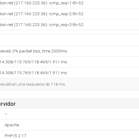
ition.net (217.160.225.36): icmp_req=1 ttl=52
ition.net (217.160.225.36): icmp_req=2 ttl=52
ition.net (217.160.225.36): icmp_req=3 ttl=52
eceived, 0% packet loss, time 2000ms
114.308/115.769/118.469/1.911 ms
114.308/115.769/118.469/1.911 ms
 resultó en una respuesta de 118 ms.
ervidor
--
Apache
PHP/5.2.17