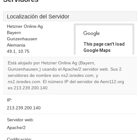
Localización del Servidor
Hetzner Online Ag
Bayern
Gunzenhausen
This page can't load
Alemania
Google Maps
49.1, 10.75
correctly.
Está alojado por Hetzner Online Ag (Bayern,
Gunzenhausen,) usando el Apache/2 servidor web. Sus 2
Do you
OK
servidores de nombre son
ns2.isredes.com
own this
, y
website?
ns1.isredes.com
. El número IP del servidor de Aem112.org
es 213.239.200.140.
IP:
213.239.200.140
Servidor web:
Apache/2
Codificación: