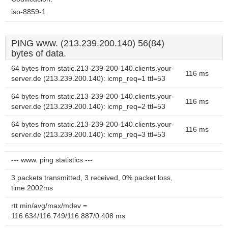
iso-8859-1
PING www. (213.239.200.140) 56(84)
bytes of data.
64 bytes from static.213-239-200-140.clients.your-
116 ms
server.de (213.239.200.140): icmp_req=1 ttl=53
64 bytes from static.213-239-200-140.clients.your-
116 ms
server.de (213.239.200.140): icmp_req=2 ttl=53
64 bytes from static.213-239-200-140.clients.your-
116 ms
server.de (213.239.200.140): icmp_req=3 ttl=53
--- www. ping statistics ---
3 packets transmitted, 3 received, 0% packet loss,
time 2002ms
rtt min/avg/max/mdev =
116.634/116.749/116.887/0.408 ms