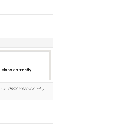
 Maps correctly.
OK
e son
dns3.areaclick.net
, y