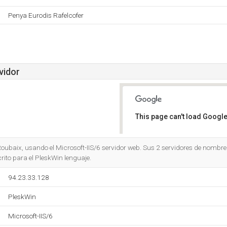
Penya Eurodis Rafelcofer
vidor
This page can't load Google
Do you own this website?
oubaix, usando el Microsoft-IIS/6 servidor web. Sus 2 servidores de nombr
crito para el PleskWin lenguaje.
94.23.33.128
PleskWin
Microsoft-IIS/6