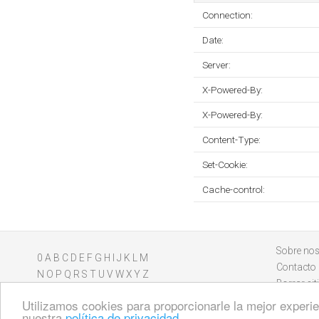
Connection:
Date:
Server:
X-Powered-By:
X-Powered-By:
Content-Type:
Set-Cookie:
Cache-control:
Sobre nos
0
A
B
C
D
E
F
G
H
I
J
K
L
M
Contacto
N
O
P
Q
R
S
T
U
V
W
X
Y
Z
Borrar sit
Utilizamos cookies para proporcionarle la mejor experien
nuestra
política de privacidad