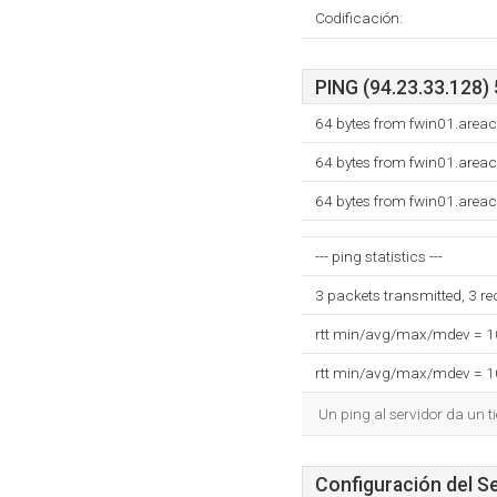
Codificación:
PING (94.23.33.128) 
64 bytes from fwin01.areac
64 bytes from fwin01.areac
64 bytes from fwin01.areac
--- ping statistics ---
3 packets transmitted, 3 r
rtt min/avg/max/mdev = 
rtt min/avg/max/mdev = 
Un ping al servidor da un 
Configuración del S