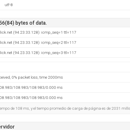
utf-8
56(84) bytes of data.
lick.net (94.23.33.128): icmp_seq=1 ttl=117
lick.net (94.23.33.128): icmp_seq=2 ttl=117
lick.net (94.23.33.128): icmp_seq=3 ttl=117
eceived, 0% packet loss, time 2000ms
108.983/108.983/108.983/0.000 ms
108.983/108.983/108.983/0.000 ms
tiempo de 108 ms, y el tiempo promedio de carga de página es de 2031 mill
ervidor