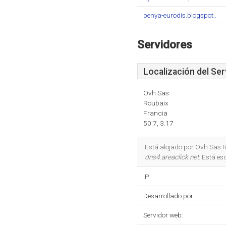
penya-eurodis.blogspot..
Servidores
Localización del Ser
Ovh Sas
Roubaix
Francia
50.7, 3.17
Está alojado por Ovh Sas R
dns4.areaclick.net
. Está es
IP:
Desarrollado por:
Servidor web: