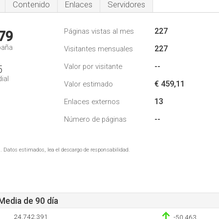
Contenido
Enlaces
Servidores
227
Páginas vistas al mes
79
paña
227
Visitantes mensuales
--
Valor por visitante
5
ial
€ 459,11
Valor estimado
13
Enlaces externos
--
Número de páginas
. Datos estimados, lea el descargo de responsabilidad.
 Media de 90 día
24.742.391
-50.463