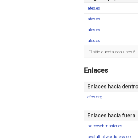
afes.es
afes.es
afes.es
afes.es
El sitio cuenta con unos 5
Enlaces
Enlaces hacia dentr
efcs.org
Enlaces hacia fuera
pacowebmaster.es
cycfutbol.wordpress.co..