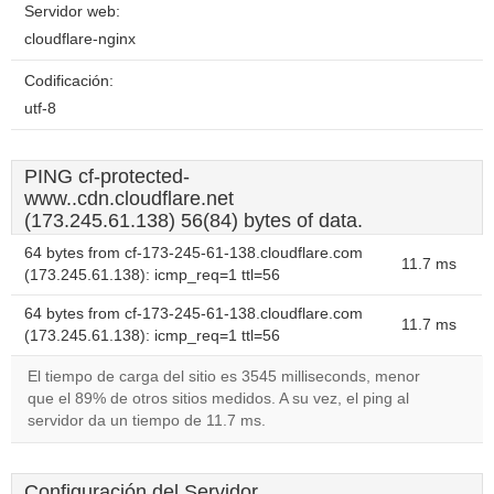
Servidor web:
cloudflare-nginx
Codificación:
utf-8
PING cf-protected-
www..cdn.cloudflare.net
(173.245.61.138) 56(84) bytes of data.
64 bytes from cf-173-245-61-138.cloudflare.com
11.7 ms
(173.245.61.138): icmp_req=1 ttl=56
64 bytes from cf-173-245-61-138.cloudflare.com
11.7 ms
(173.245.61.138): icmp_req=1 ttl=56
El tiempo de carga del sitio es 3545 milliseconds, menor
que el 89% de otros sitios medidos. A su vez, el ping al
servidor da un tiempo de 11.7 ms.
Configuración del Servidor