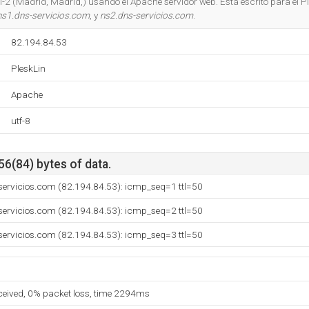
l-2 (Madrid, Madrid,) usando el Apache servidor web. Está escrito para el P
ns1.dns-servicios.com
, y
ns2.dns-servicios.com
.
82.194.84.53
PleskLin
Apache
utf-8
56(84) bytes of data.
servicios.com (82.194.84.53): icmp_seq=1 ttl=50
servicios.com (82.194.84.53): icmp_seq=2 ttl=50
servicios.com (82.194.84.53): icmp_seq=3 ttl=50
eceived, 0% packet loss, time 2294ms