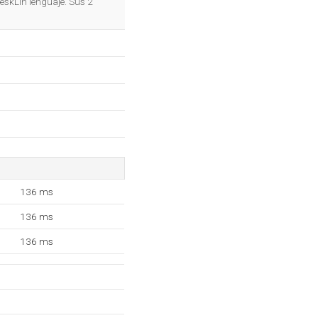
leskLin lenguaje. Sus 2
136 ms
136 ms
136 ms