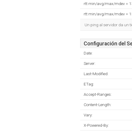
rtt min/avg/max/mdev = 
rtt min/avg/max/mdev = 
Un ping al servidor da un 
Configuración del S
Date:
Server:
Last-Modified:
ETag:
Accept-Ranges:
Content-Length:
Vary:
X-Powered-By: