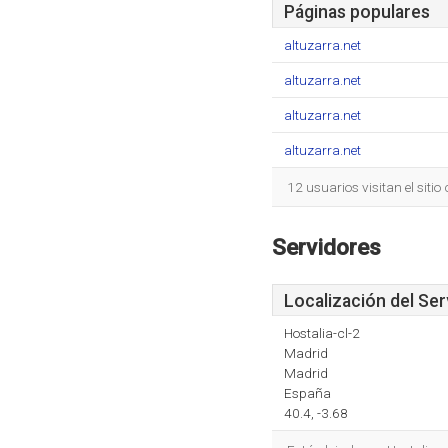
Páginas populares
altuzarra.net
altuzarra.net
altuzarra.net
altuzarra.net
12 usuarios visitan el siti
Servidores
Localización del Ser
Hostalia-cl-2
Madrid
Madrid
España
40.4, -3.68