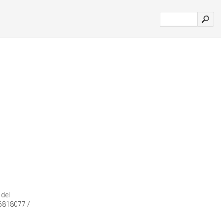
 del
46818077 /