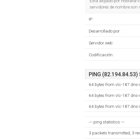
Está alojado por Hostalia-c
servidores de nombre son
IP:
Desarrollado por:
Servidor web:
Codificación:
PING (82.194.84.53) 
64 bytes from vlc-187.dns-
64 bytes from vlc-187.dns-
64 bytes from vlc-187.dns-
--- ping statistics ---
3 packets transmitted, 3 r