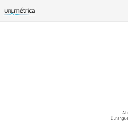
Alt
Durangues