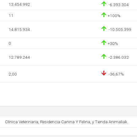
13.454.992
-6.393.304
11
+100%
14.815.934
-10.505.399
0
+30%
12.789.244
-2.386.032
2,00
-36,67%
Clínica Veterinaria, Residencia Canina Y Felina, y Tienda Animaliak.