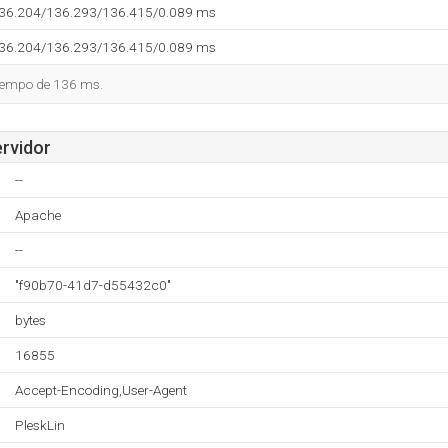
136.204/136.293/136.415/0.089 ms
136.204/136.293/136.415/0.089 ms
tiempo de 136 ms.
ervidor
--
Apache
--
"f90b70-41d7-d55432c0"
bytes
16855
Accept-Encoding,User-Agent
PleskLin