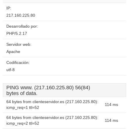
IP:
217.160.225.80
Desarrollado por:
PHP/5.2.17
Servidor web:
Apache
Codificación:
utf-8
PING www. (217.160.225.80) 56(84)
bytes of data.
64 bytes from clienteservidor.es (217.160.225.80):
114 ms
icmp_req=1 ttl=52
64 bytes from clienteservidor.es (217.160.225.80):
114 ms
icmp_req=2 ttl=52