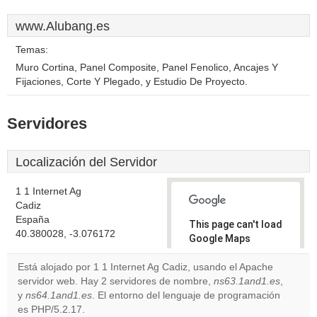
www.Alubang.es
Temas:
Muro Cortina, Panel Composite, Panel Fenolico, Ancajes Y
Fijaciones, Corte Y Plegado, y Estudio De Proyecto.
Servidores
Localización del Servidor
1 1 Internet Ag
Cadiz
España
This page can't load
40.380028, -3.076172
Google Maps
correctly.
Está alojado por 1 1 Internet Ag Cadiz, usando el Apache
servidor web. Hay 2 servidores de nombre,
ns63.1and1.es
,
Do you
OK
y
ns64.1and1.es
. El entorno del lenguaje de programación
own this
website?
es PHP/5.2.17.