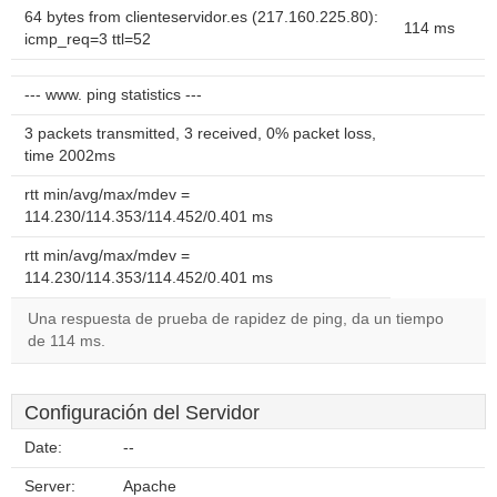
64 bytes from clienteservidor.es (217.160.225.80):
114 ms
icmp_req=3 ttl=52
--- www. ping statistics ---
3 packets transmitted, 3 received, 0% packet loss,
time 2002ms
rtt min/avg/max/mdev =
114.230/114.353/114.452/0.401 ms
rtt min/avg/max/mdev =
114.230/114.353/114.452/0.401 ms
Una respuesta de prueba de rapidez de ping, da un tiempo
de 114 ms.
Configuración del Servidor
Date:
--
Server:
Apache