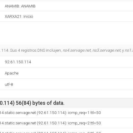
ANAMIB: ANAMIB
XARXA21: Inicio
.114. Sus 4 registros DNS incluyen,
ns4.servage.net
,
ns3.servage.net
, y
ns1.
92.61.150.114
Apache
utf-8
.114) 56(84) bytes of data.
4.static.servage.net (92.61.150.114): icmp_req=1 ttl=50
4.static.servage.net (92.61.150.114): icmp_req=2 ttl=50