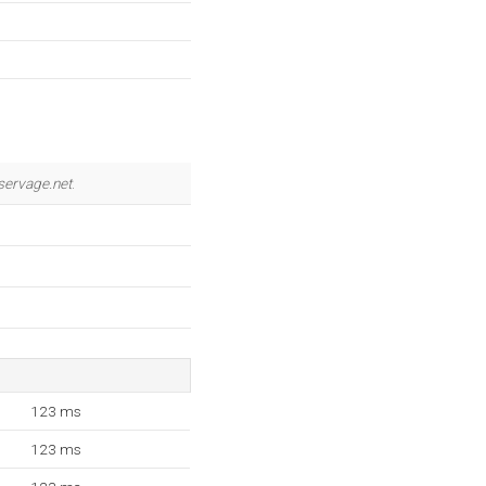
servage.net
.
123 ms
123 ms