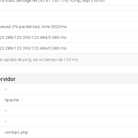
4.static.servage.net (92.61.150.114): icmp_req=3 ttl=50
eceived, 0% packet loss, time 2002ms
123.288/123.390/123.484/0.080 ms
123.288/123.390/123.484/0.080 ms
e rapidez de ping, da un tiempo de 123 ms.
ervidor
--
Apache
--
--
/xmlrpc.php