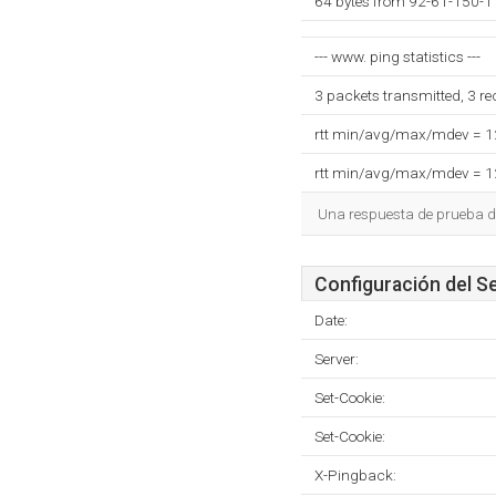
64 bytes from 92-61-150-11
--- www. ping statistics ---
3 packets transmitted, 3 r
rtt min/avg/max/mdev = 
rtt min/avg/max/mdev = 
Una respuesta de prueba d
Configuración del S
Date:
Server:
Set-Cookie:
Set-Cookie:
X-Pingback: