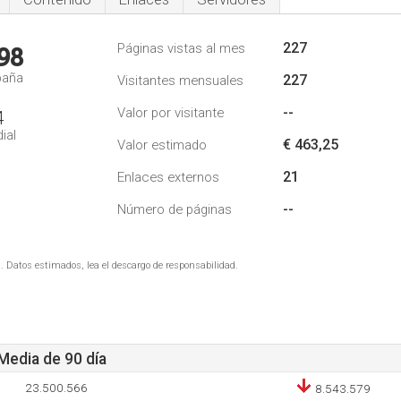
227
Páginas vistas al mes
98
paña
227
Visitantes mensuales
--
Valor por visitante
4
ial
€ 463,25
Valor estimado
21
Enlaces externos
--
Número de páginas
. Datos estimados, lea el descargo de responsabilidad.
 Media de 90 día
23.500.566
8.543.579