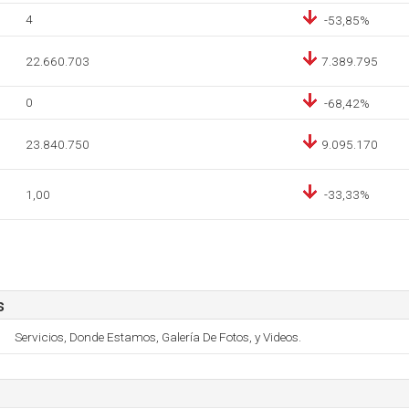
4
-53,85%
22.660.703
7.389.795
0
-68,42%
23.840.750
9.095.170
1,00
-33,33%
s
Servicios, Donde Estamos, Galería De Fotos, y Videos.