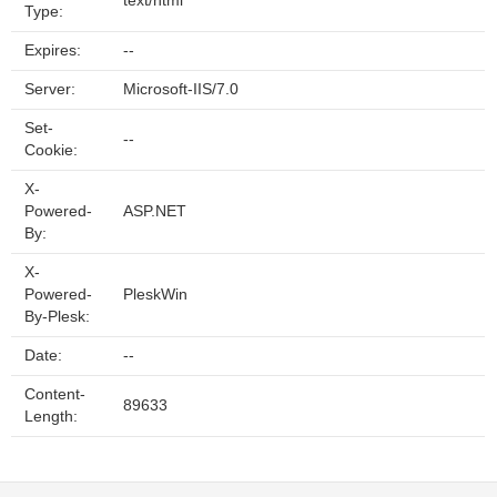
text/html
Type:
Expires:
--
Server:
Microsoft-IIS/7.0
Set-
--
Cookie:
X-
Powered-
ASP.NET
By:
X-
Powered-
PleskWin
By-Plesk:
Date:
--
Content-
89633
Length: