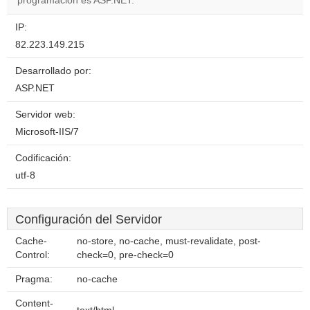
programación es ASP.NET.
IP:
82.223.149.215
Desarrollado por:
ASP.NET
Servidor web:
Microsoft-IIS/7
Codificación:
utf-8
Configuración del Servidor
Cache-
no-store, no-cache, must-revalidate, post-
Control:
check=0, pre-check=0
Pragma:
no-cache
Content-