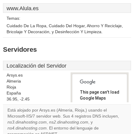
www.Alula.es
Temas:
Cuidado De La Ropa, Cuidado Del Hogar, Ahorro Y Reciclaje,
Bricolaje Y Decoración, y Desinfección Y Limpieza.
Servidores
Localización del Servidor
Arsys.es
Almeria
Rioja
This page can't load
España
Google Maps
36.95, -2.45
correctly.
Está alojado por Arsys.es (Almeria, Rioja,) usando el
Microsoft-IIS/7 servidor web. Sus 4 registros DNS incluyen,
Do you
OK
ns3.dinahosting.com
,
ns2.dinahosting.com
own this
, y
website?
ns4.dinahosting.com
. El entorno del lenguaje de