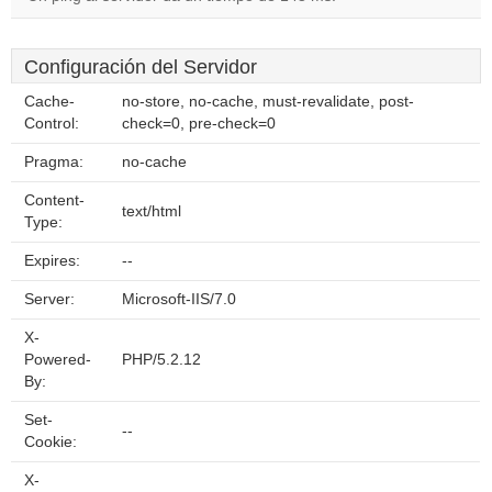
Configuración del Servidor
Cache-
no-store, no-cache, must-revalidate, post-
Control:
check=0, pre-check=0
Pragma:
no-cache
Content-
text/html
Type:
Expires:
--
Server:
Microsoft-IIS/7.0
X-
Powered-
PHP/5.2.12
By:
Set-
--
Cookie:
X-