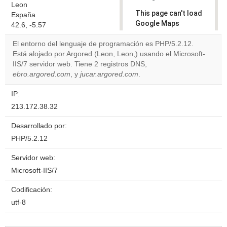
Leon
This page can't load
España
Google Maps
42.6, -5.57
correctly.
El entorno del lenguaje de programación es PHP/5.2.12.
Está alojado por Argored (Leon, Leon,) usando el Microsoft-
Do you
OK
IIS/7 servidor web. Tiene 2 registros DNS,
own this
website?
ebro.argored.com
, y
jucar.argored.com
.
IP:
213.172.38.32
Desarrollado por:
PHP/5.2.12
Servidor web:
Microsoft-IIS/7
Codificación:
utf-8