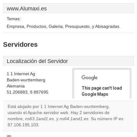
www.Alumaxi.es
Temas:
Empresa, Productos, Galeria, Presupuesto, y Abisagradas.
Servidores
Localización del Servidor
1 1 Internet Ag
Baden-wurttemberg
Alemania
This page can't load
51.206883, 9.887695
Google Maps
correctly.
Está alojado por 1 1 Internet Ag Baden-wurttemberg,
usando el Apache servidor web. Hay 2 servidores de
Do you
OK
nombre,
ns63.1and1.es
, y
ns64.1and1.es
own this
. Su número IP es
website?
87.106.195.103.
IP: