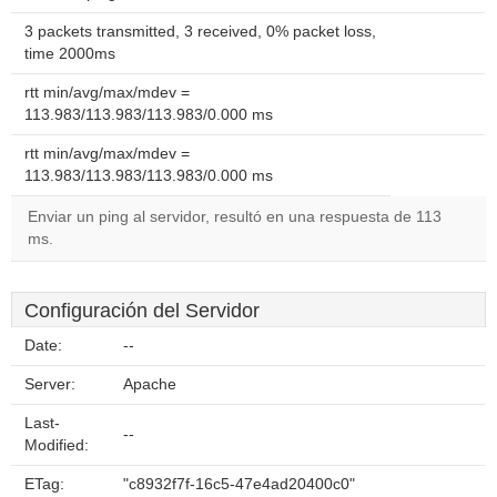
3 packets transmitted, 3 received, 0% packet loss,
time 2000ms
rtt min/avg/max/mdev =
113.983/113.983/113.983/0.000 ms
rtt min/avg/max/mdev =
113.983/113.983/113.983/0.000 ms
Enviar un ping al servidor, resultó en una respuesta de 113
ms.
Configuración del Servidor
Date:
--
Server:
Apache
Last-
--
Modified:
ETag:
"c8932f7f-16c5-47e4ad20400c0"