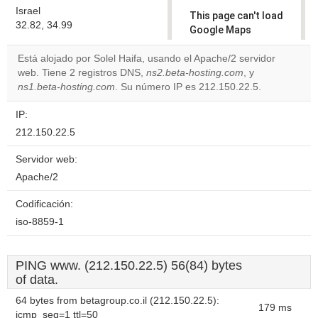
Israel
This page can't load
32.82, 34.99
Google Maps
correctly.
Está alojado por Solel Haifa, usando el Apache/2 servidor
web. Tiene 2 registros DNS,
ns2.beta-hosting.com
, y
Do you
OK
ns1.beta-hosting.com
. Su número IP es 212.150.22.5.
own this
website?
IP:
212.150.22.5
Servidor web:
Apache/2
Codificación:
iso-8859-1
PING www. (212.150.22.5) 56(84) bytes
of data.
64 bytes from betagroup.co.il (212.150.22.5):
179 ms
icmp_seq=1 ttl=50