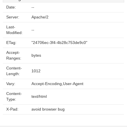
Date:
--
Server:
Apache/2
Last-
--
Modified:
ETag:
"24706ec-3f4-4b28c753de9c0"
Accept-
bytes
Ranges:
Content-
1012
Length:
Vary:
Accept-Encoding,User-Agent
Content-
text/html
Type:
X-Pad:
avoid browser bug