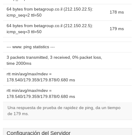
64 bytes from betagroup.co.il (212.150.22.5):
178 ms
icmp_seq=2 ttl=50
64 bytes from betagroup.co.il (212.150.22.5):
179 ms
icmp_seq=3 ttl=50
--- www. ping statistics ---
3 packets transmitted, 3 received, 0% packet loss,
time 2000ms
rtt min/avg/max/mdev =
178.540/179.359/179.878/0.680 ms
rtt min/avg/max/mdev =
178.540/179.359/179.878/0.680 ms
Una respuesta de prueba de rapidez de ping, da un tiempo
de 179 ms.
Configuración del Servidor