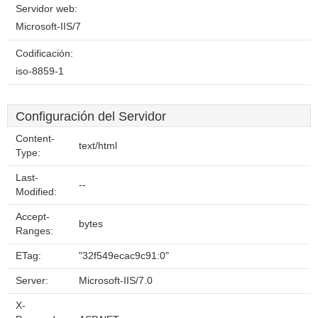
Servidor web:
Microsoft-IIS/7
Codificación:
iso-8859-1
Configuración del Servidor
Content-
text/html
Type:
Last-
--
Modified:
Accept-
bytes
Ranges:
ETag:
"32f549ecac9c91:0"
Server:
Microsoft-IIS/7.0
X-