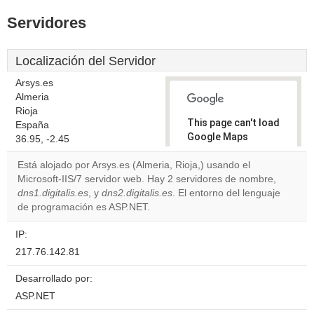
Servidores
Localización del Servidor
Arsys.es
Almeria
Rioja
This page can't load
España
Google Maps
36.95, -2.45
correctly.
Está alojado por Arsys.es (Almeria, Rioja,) usando el
Microsoft-IIS/7 servidor web. Hay 2 servidores de nombre,
Do you
OK
dns1.digitalis.es
, y
dns2.digitalis.es
. El entorno del lenguaje
own this
website?
de programación es ASP.NET.
IP:
217.76.142.81
Desarrollado por:
ASP.NET