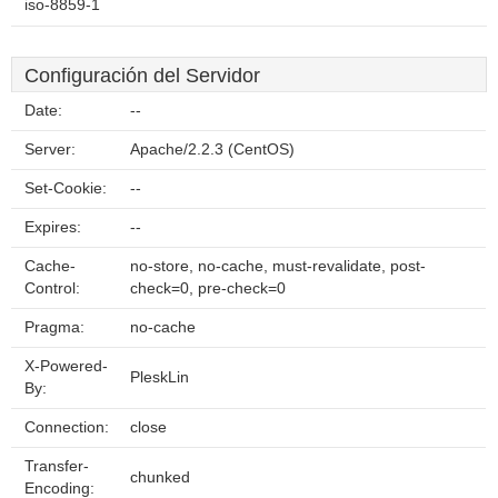
iso-8859-1
Configuración del Servidor
Date:
--
Server:
Apache/2.2.3 (CentOS)
Set-Cookie:
--
Expires:
--
Cache-
no-store, no-cache, must-revalidate, post-
Control:
check=0, pre-check=0
Pragma:
no-cache
X-Powered-
PleskLin
By:
Connection:
close
Transfer-
chunked
Encoding: