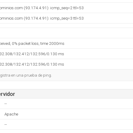
rdominios.com (93.174.4.91): icmp_seq=2 ttl=53
rdominios.com (93.174.4.91): icmp_seq=3 ttl=53
eceived, 0% packet loss, time 2000ms
132.308/132.412/132.596/0.130 ms
132.308/132.412/132.596/0.130 ms
gistra en una prueba de ping.
ervidor
--
Apache
--