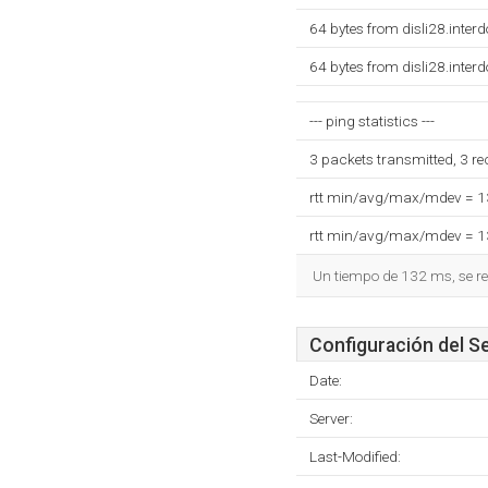
64 bytes from disli28.inte
64 bytes from disli28.inte
--- ping statistics ---
3 packets transmitted, 3 r
rtt min/avg/max/mdev = 
rtt min/avg/max/mdev = 
Un tiempo de 132 ms, se re
Configuración del S
Date:
Server:
Last-Modified: