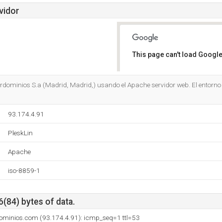
vidor
This page can't load Google
Do you own this website?
erdominios S.a (Madrid, Madrid,) usando el Apache servidor web. El entorno 
93.174.4.91
PleskLin
Apache
iso-8859-1
6(84) bytes of data.
rdominios.com (93.174.4.91): icmp_seq=1 ttl=53