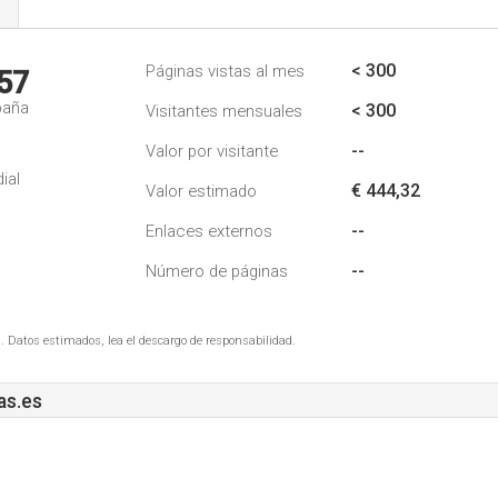
s
< 300
Páginas vistas al mes
57
paña
< 300
Visitantes mensuales
--
Valor por visitante
ial
€ 444,32
Valor estimado
--
Enlaces externos
--
Número de páginas
. Datos estimados, lea el descargo de responsabilidad.
as.es