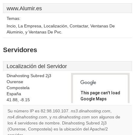
www.Alumir.es
Temas:
Incio, La Empresa, Localización, Contactar, Ventanas De
Aluminio, y Ventanas De Pvc.
Servidores
Localización del Servidor
Dinahosting Subred 2j3
Ourense
Compostela
This page can't load
España
Google Maps
41.88, -8.15
correctly.
Su número IP es 82.98.160.107.
ns3.dinahosting.com
,
ns4.dinahosting.com
, y
ns.dinahosting.com
son algunos de
Do you
OK
los 4 servidores de nombre. Dinahosting Subred 2j3
own this
website?
(Ourense, Compostela) es la ubicación del Apache/2