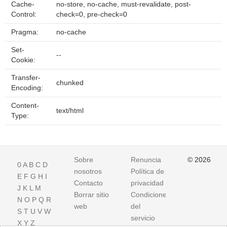
Cache-
no-store, no-cache, must-revalidate, post-
Control:
check=0, pre-check=0
Pragma:
no-cache
Set-
--
Cookie:
Transfer-
chunked
Encoding:
Content-
text/html
Type:
Sobre
Renuncia
© 2026
0
A
B
C
D
nosotros
Política de
E
F
G
H
I
Contacto
privacidad
J
K
L
M
Borrar sitio
Condiciones
N
O
P
Q
R
web
del
S
T
U
V
W
servicio
X
Y
Z