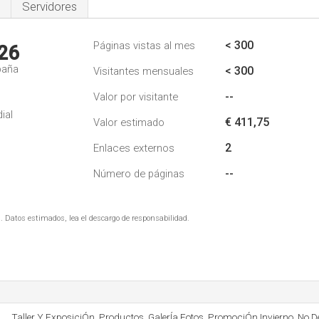
Servidores
< 300
Páginas vistas al mes
26
paña
< 300
Visitantes mensuales
--
Valor por visitante
ial
€ 411,75
Valor estimado
2
Enlaces externos
--
Número de páginas
. Datos estimados, lea el descargo de responsabilidad.
Taller Y ExposiciÓn, Productos, GalerÍa Fotos, PromociÓn Invierno, No D