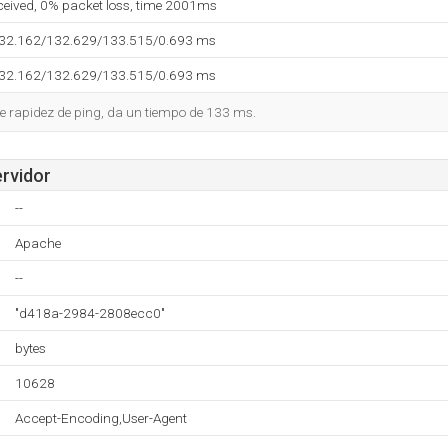
eceived, 0% packet loss, time 2001ms
132.162/132.629/133.515/0.693 ms
132.162/132.629/133.515/0.693 ms
e rapidez de ping, da un tiempo de 133 ms.
ervidor
--
Apache
--
"d418a-2984-2808ecc0"
bytes
10628
Accept-Encoding,User-Agent