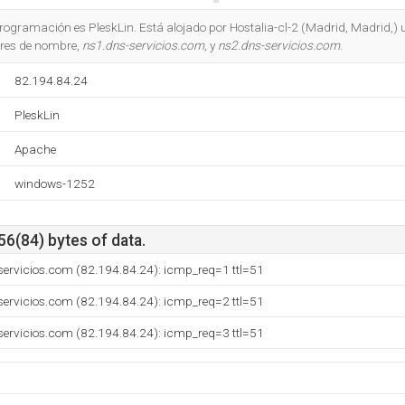
Do you own this website?
 programación es PleskLin. Está alojado por Hostalia-cl-2 (Madrid, Madrid,)
ores de nombre,
ns1.dns-servicios.com
, y
ns2.dns-servicios.com
.
82.194.84.24
PleskLin
Apache
windows-1252
56(84) bytes of data.
servicios.com (82.194.84.24): icmp_req=1 ttl=51
servicios.com (82.194.84.24): icmp_req=2 ttl=51
servicios.com (82.194.84.24): icmp_req=3 ttl=51