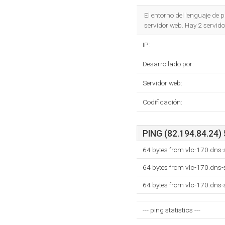
El entorno del lenguaje de
servidor web. Hay 2 servid
IP:
Desarrollado por:
Servidor web:
Codificación:
PING (82.194.84.24) 
64 bytes from vlc-170.dns-
64 bytes from vlc-170.dns-
64 bytes from vlc-170.dns-
--- ping statistics ---