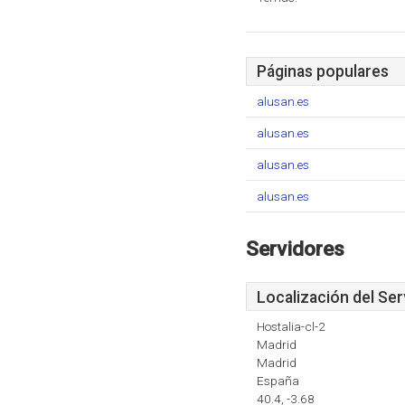
Páginas populares
alusan.es
alusan.es
alusan.es
alusan.es
Servidores
Localización del Ser
Hostalia-cl-2
Madrid
Madrid
España
40.4, -3.68