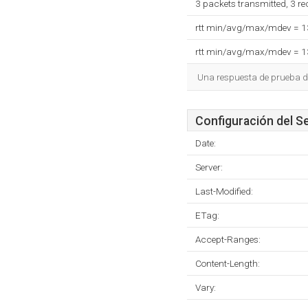
3 packets transmitted, 3 r
rtt min/avg/max/mdev = 
rtt min/avg/max/mdev = 
Una respuesta de prueba d
Configuración del S
Date:
Server:
Last-Modified:
ETag:
Accept-Ranges:
Content-Length:
Vary: