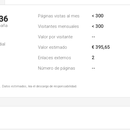
s
< 300
Páginas vistas al mes
36
paña
< 300
Visitantes mensuales
--
Valor por visitante
ial
€ 395,65
Valor estimado
2
Enlaces externos
--
Número de páginas
. Datos estimados, lea el descargo de responsabilidad.