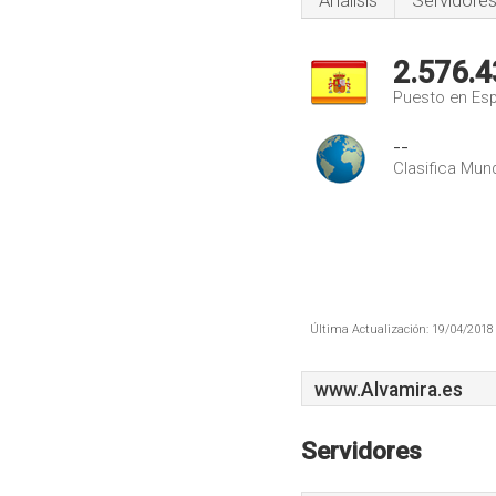
Análisis
Servidore
2.576.4
Puesto en Es
--
Clasifica Mund
Última Actualización: 19/04/2018 
www.Alvamira.es
Servidores