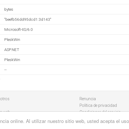
bytes
"beefb56dd95dcd1:3d143"
Microsoft-IIS/6.0
PleskWin
ASP.NET
PleskWin
--
otros
Renuncia
Política de privacidad
io web
Condiciones del servicio
cia online. Al utilizar nuestro sitio web, usted acepta el u