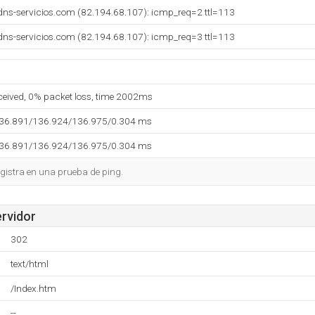
dns-servicios.com (82.194.68.107): icmp_req=2 ttl=113
dns-servicios.com (82.194.68.107): icmp_req=3 ttl=113
eceived, 0% packet loss, time 2002ms
136.891/136.924/136.975/0.304 ms
136.891/136.924/136.975/0.304 ms
gistra en una prueba de ping.
ervidor
302
text/html
/Index.htm
--