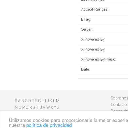
Accept-Ranges:
ETag:
Server:
X-Powered-By:
X-Powered-By:
X-Powered-By-Plesk:
Date:
Sobre nos
0
A
B
C
D
E
F
G
H
I
J
K
L
M
Contacto
N
O
P
Q
R
S
T
U
V
W
X
Y
Z
Borrar sit
Utilizamos cookies para proporcionarle la mejor experien
nuestra
política de privacidad