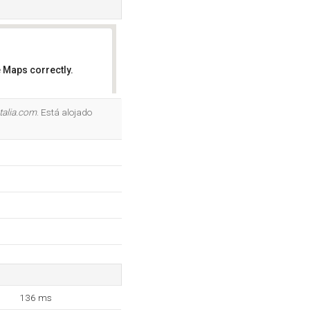
 Maps correctly.
OK
talia.com
. Está alojado
136 ms