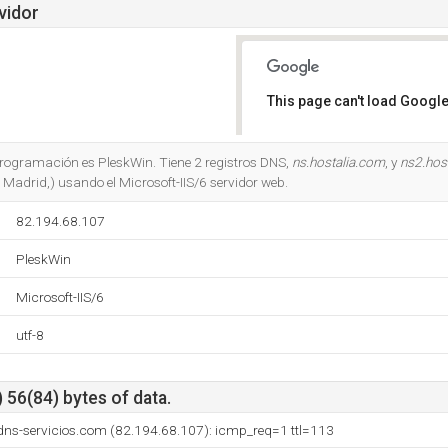
vidor
This page can't load Google
Do you own this website?
 programación es PleskWin. Tiene 2 registros DNS,
ns.hostalia.com
, y
ns2.hos
 Madrid,) usando el Microsoft-IIS/6 servidor web.
82.194.68.107
PleskWin
Microsoft-IIS/6
utf-8
 56(84) bytes of data.
dns-servicios.com (82.194.68.107): icmp_req=1 ttl=113