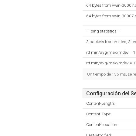
64 bytes from vwin-30007.
64 bytes from vwin-30007.
--- ping statistics ---
3 packets transmitted, 3 r
rtt min/avg/max/mdev = 
rtt min/avg/max/mdev = 
Un tiempo de 136 ms, se re
Configuración del S
Content-Length:
Content-Type:
Content-Location:
Last-Modified: