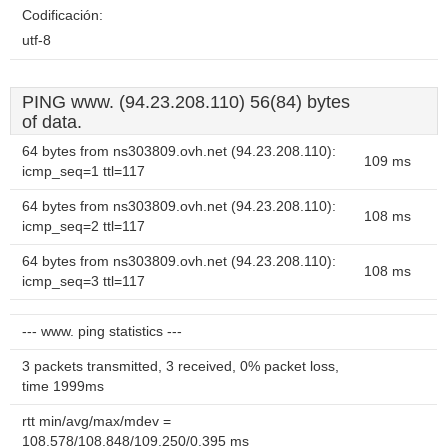
Codificación:
utf-8
PING www. (94.23.208.110) 56(84) bytes
of data.
64 bytes from ns303809.ovh.net (94.23.208.110):
109 ms
icmp_seq=1 ttl=117
64 bytes from ns303809.ovh.net (94.23.208.110):
108 ms
icmp_seq=2 ttl=117
64 bytes from ns303809.ovh.net (94.23.208.110):
108 ms
icmp_seq=3 ttl=117
--- www. ping statistics ---
3 packets transmitted, 3 received, 0% packet loss,
time 1999ms
rtt min/avg/max/mdev =
108.578/108.848/109.250/0.395 ms