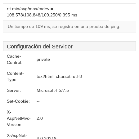
rtt min/avg/max/mdev =
108.578/108.848/109.250/0.395 ms
Un tiempo de 109 ms, se registra en una prueba de ping.
Configuración del Servidor
Cache-
private
Control:
Content-
text/html; charset=utf-8
Type:
Server:
Microsoft-IIS/7.5
Set-Cookie:
--
X-
AspNetMvc-
2.0
Version:
X-AspNet-
4.0.30319