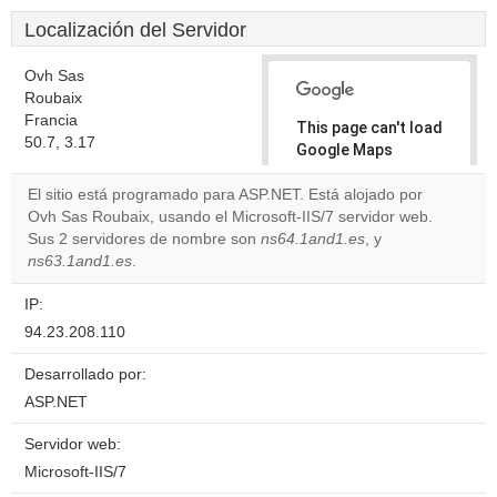
Localización del Servidor
Ovh Sas
Roubaix
Francia
This page can't load
50.7, 3.17
Google Maps
correctly.
El sitio está programado para ASP.NET. Está alojado por
Ovh Sas Roubaix, usando el Microsoft-IIS/7 servidor web.
Do you
OK
Sus 2 servidores de nombre son
ns64.1and1.es
own this
, y
website?
ns63.1and1.es
.
IP:
94.23.208.110
Desarrollado por:
ASP.NET
Servidor web:
Microsoft-IIS/7