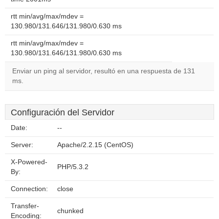
rtt min/avg/max/mdev =
130.980/131.646/131.980/0.630 ms
rtt min/avg/max/mdev =
130.980/131.646/131.980/0.630 ms
Enviar un ping al servidor, resultó en una respuesta de 131
ms.
Configuración del Servidor
Date:
--
Server:
Apache/2.2.15 (CentOS)
X-Powered-
PHP/5.3.2
By:
Connection:
close
Transfer-
chunked
Encoding: