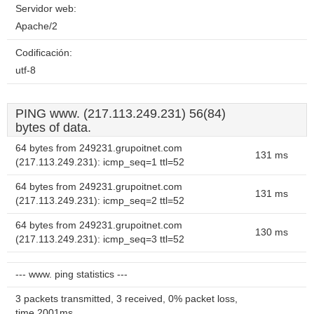
Servidor web:
Apache/2
Codificación:
utf-8
PING www. (217.113.249.231) 56(84)
bytes of data.
64 bytes from 249231.grupoitnet.com
131 ms
(217.113.249.231): icmp_seq=1 ttl=52
64 bytes from 249231.grupoitnet.com
131 ms
(217.113.249.231): icmp_seq=2 ttl=52
64 bytes from 249231.grupoitnet.com
130 ms
(217.113.249.231): icmp_seq=3 ttl=52
--- www. ping statistics ---
3 packets transmitted, 3 received, 0% packet loss,
time 2001ms