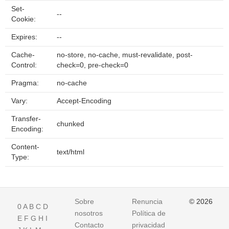
Set-
--
Cookie:
Expires:
--
Cache-
no-store, no-cache, must-revalidate, post-
Control:
check=0, pre-check=0
Pragma:
no-cache
Vary:
Accept-Encoding
Transfer-
chunked
Encoding:
Content-
text/html
Type:
Sobre
Renuncia
© 2026
0
A
B
C
D
nosotros
Política de
E
F
G
H
I
Contacto
privacidad