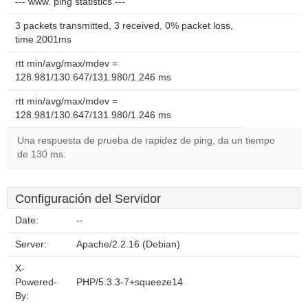
--- www. ping statistics ---
3 packets transmitted, 3 received, 0% packet loss,
time 2001ms
rtt min/avg/max/mdev =
128.981/130.647/131.980/1.246 ms
rtt min/avg/max/mdev =
128.981/130.647/131.980/1.246 ms
Una respuesta de prueba de rapidez de ping, da un tiempo
de 130 ms.
Configuración del Servidor
Date:
--
Server:
Apache/2.2.16 (Debian)
X-
Powered-
PHP/5.3.3-7+squeeze14
By: