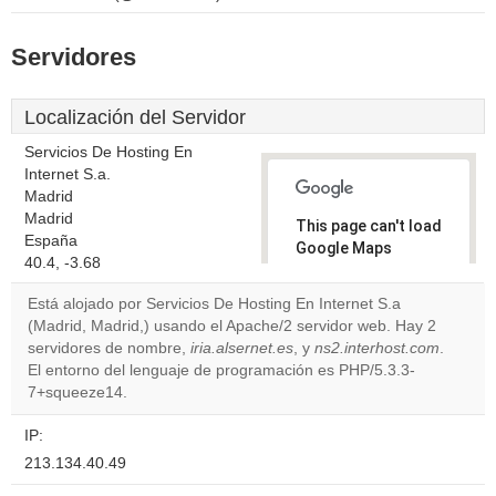
Servidores
Localización del Servidor
Servicios De Hosting En
Internet S.a.
Madrid
Madrid
This page can't load
España
Google Maps
40.4, -3.68
correctly.
Está alojado por Servicios De Hosting En Internet S.a
Do you
(Madrid, Madrid,) usando el Apache/2 servidor web. Hay 2
OK
own this
servidores de nombre,
iria.alsernet.es
, y
ns2.interhost.com
.
website?
El entorno del lenguaje de programación es PHP/5.3.3-
7+squeeze14.
IP:
213.134.40.49