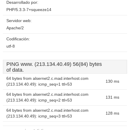
Desarrollado por:
PHP/5.3.3-7+squeeze14
Servidor web:
Apache/2
Codificación:
utf-8
PING www. (213.134.40.49) 56(84) bytes
of data.
64 bytes from alsernet2.c.mad.interhost.com
130 ms
(213.134.40.49): icmp_seq=1 ttl=53
64 bytes from alsernet2.c.mad.interhost.com
131 ms
(213.134.40.49): icmp_seq=2 ttl=53
64 bytes from alsernet2.c.mad.interhost.com
128 ms
(213.134.40.49): icmp_seq=3 ttl=53