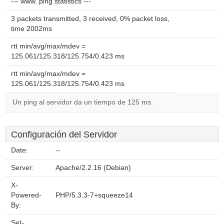
--- www. ping statistics ---
3 packets transmitted, 3 received, 0% packet loss,
time 2002ms
rtt min/avg/max/mdev =
125.061/125.318/125.754/0.423 ms
rtt min/avg/max/mdev =
125.061/125.318/125.754/0.423 ms
Un ping al servidor da un tiempo de 125 ms.
Configuración del Servidor
Date:
--
Server:
Apache/2.2.16 (Debian)
X-
Powered-
PHP/5.3.3-7+squeeze14
By:
Set-