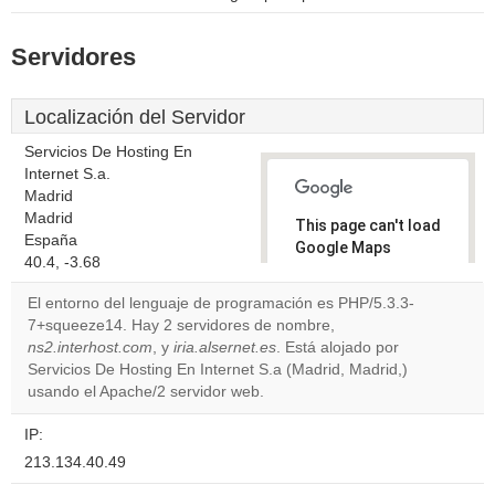
Servidores
Localización del Servidor
Servicios De Hosting En
Internet S.a.
Madrid
Madrid
This page can't load
España
Google Maps
40.4, -3.68
correctly.
El entorno del lenguaje de programación es PHP/5.3.3-
Do you
7+squeeze14. Hay 2 servidores de nombre,
OK
own this
ns2.interhost.com
, y
iria.alsernet.es
. Está alojado por
website?
Servicios De Hosting En Internet S.a (Madrid, Madrid,)
usando el Apache/2 servidor web.
IP:
213.134.40.49