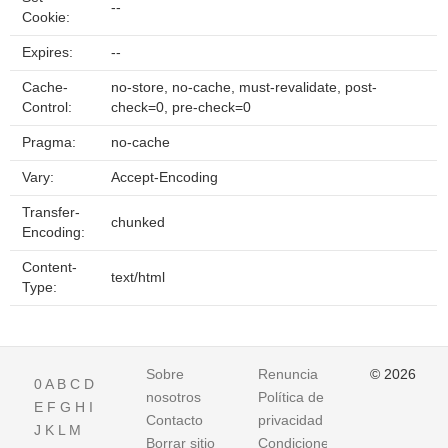
--
Cookie:
Expires:
--
Cache-
no-store, no-cache, must-revalidate, post-
Control:
check=0, pre-check=0
Pragma:
no-cache
Vary:
Accept-Encoding
Transfer-
chunked
Encoding:
Content-
text/html
Type:
Sobre
Renuncia
© 2026
0
A
B
C
D
nosotros
Política de
E
F
G
H
I
Contacto
privacidad
J
K
L
M
Borrar sitio
Condiciones