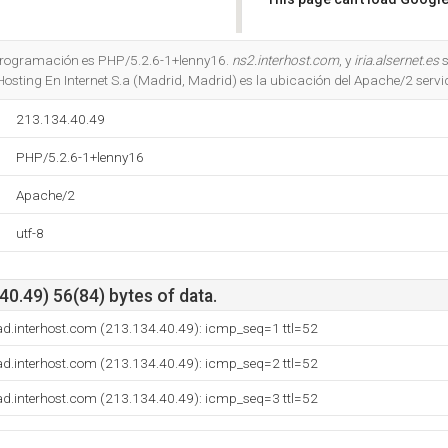
Do you own this website?
e programación es PHP/5.2.6-1+lenny16.
ns2.interhost.com
, y
iria.alsernet.es
s
osting En Internet S.a (Madrid, Madrid) es la ubicación del Apache/2 servid
213.134.40.49
PHP/5.2.6-1+lenny16
Apache/2
utf-8
0.49) 56(84) bytes of data.
ad.interhost.com (213.134.40.49): icmp_seq=1 ttl=52
ad.interhost.com (213.134.40.49): icmp_seq=2 ttl=52
ad.interhost.com (213.134.40.49): icmp_seq=3 ttl=52