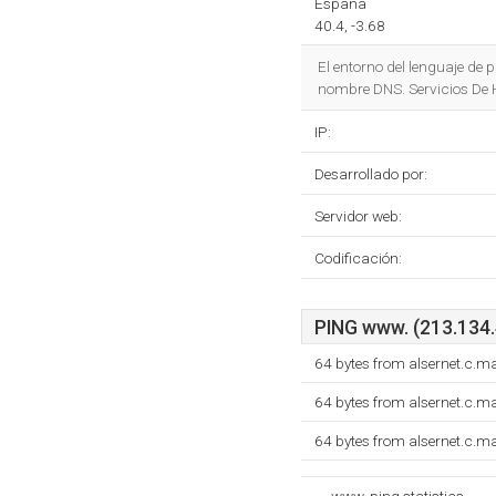
España
40.4, -3.68
El entorno del lenguaje d
nombre DNS. Servicios De H
IP:
Desarrollado por:
Servidor web:
Codificación:
PING www. (213.134.4
64 bytes from alsernet.c.m
64 bytes from alsernet.c.m
64 bytes from alsernet.c.m