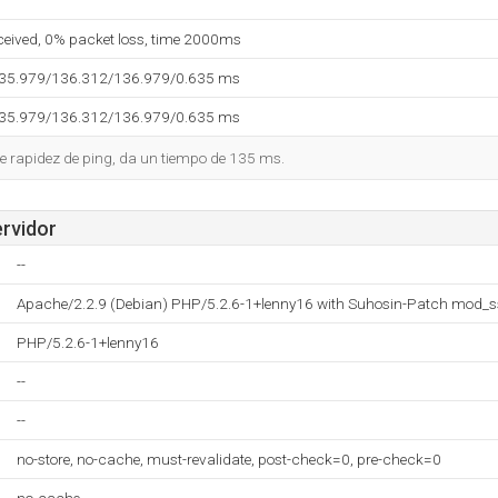
eceived, 0% packet loss, time 2000ms
135.979/136.312/136.979/0.635 ms
135.979/136.312/136.979/0.635 ms
e rapidez de ping, da un tiempo de 135 ms.
ervidor
--
Apache/2.2.9 (Debian) PHP/5.2.6-1+lenny16 with Suhosin-Patch mod_s
PHP/5.2.6-1+lenny16
--
--
no-store, no-cache, must-revalidate, post-check=0, pre-check=0