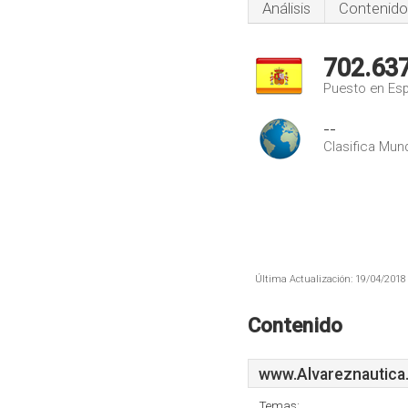
Análisis
Contenido
702.63
Puesto en Es
--
Clasifica Mund
Última Actualización: 19/04/2018 
Contenido
www.Alvareznautica
Temas: