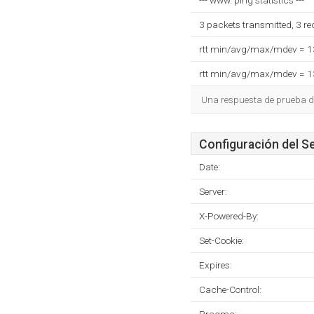
--- www. ping statistics ---
3 packets transmitted, 3 r
rtt min/avg/max/mdev = 
rtt min/avg/max/mdev = 
Una respuesta de prueba d
Configuración del S
Date:
Server:
X-Powered-By:
Set-Cookie:
Expires:
Cache-Control: