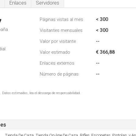
Enlaces
Servidores
< 300
Páginas vistas al mes
7
paña
< 300
Visitantes mensuales
--
Valor por visitante
ial
€ 366,88
Valor estimado
--
Enlaces externos
--
Número de páginas
. Datos estimados, lea el descargo de responsabilidad.
.es
Tienda De Caza, Tienda On-line De Caza, Rifles, Escopetas, Pistolas, y 