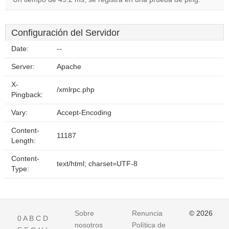
Configuración del Servidor
Date:
--
Server:
Apache
X-
/xmlrpc.php
Pingback:
Vary:
Accept-Encoding
Content-
11187
Length:
Content-
text/html; charset=UTF-8
Type:
Sobre
Renuncia
© 2026
0
A
B
C
D
nosotros
Política de