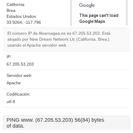
California
Brea
This page can't load
Estados Unidos
Google Maps
33.9264, -117.796
correctly.
El número IP de Alvaroagea.es es 67.205.53.203. Está
alojado por New Dream Network Llc (California, Brea,)
Do you
OK
usando el Apache servidor web.
own this
website?
IP:
67.205.53.203
Servidor web:
Apache
Codificación:
utf-8
PING www. (67.205.53.203) 56(84) bytes
of data.