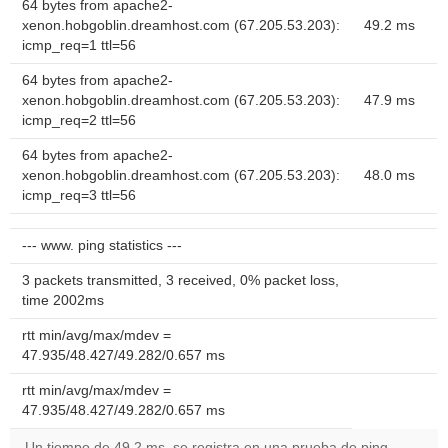
64 bytes from apache2-
xenon.hobgoblin.dreamhost.com (67.205.53.203):
49.2 ms
icmp_req=1 ttl=56
64 bytes from apache2-
xenon.hobgoblin.dreamhost.com (67.205.53.203):
47.9 ms
icmp_req=2 ttl=56
64 bytes from apache2-
xenon.hobgoblin.dreamhost.com (67.205.53.203):
48.0 ms
icmp_req=3 ttl=56
--- www. ping statistics ---
3 packets transmitted, 3 received, 0% packet loss,
time 2002ms
rtt min/avg/max/mdev =
47.935/48.427/49.282/0.657 ms
rtt min/avg/max/mdev =
47.935/48.427/49.282/0.657 ms
Un tiempo de 49.2 ms, se registra en una prueba de ping.