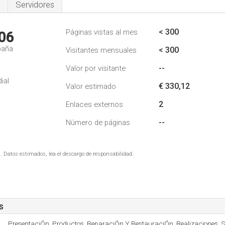
Servidores
< 300
Páginas vistas al mes
06
paña
< 300
Visitantes mensuales
--
Valor por visitante
ial
€ 330,12
Valor estimado
2
Enlaces externos
--
Número de páginas
. Datos estimados, lea el descargo de responsabilidad.
s
PresentaciÓn, Productos, ReparaciÓn Y RestauraciÓn, Realizaciones, Su