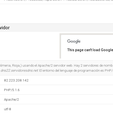
vidor
This page can't load Google
Do you own this website?
(Almeria, Rioja,) usando el Apache/2 servidor web. Hay 2 servidores de nomb
y
dns22.servidoresdns.net
. El entorno del lenguaje de programación es PHP/
82.223.208.142
PHP/5.1.6
Apache/2
utf-8