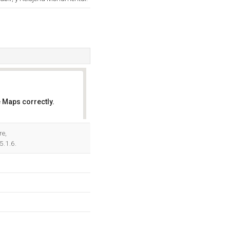
 Maps correctly.
OK
re,
5.1.6.