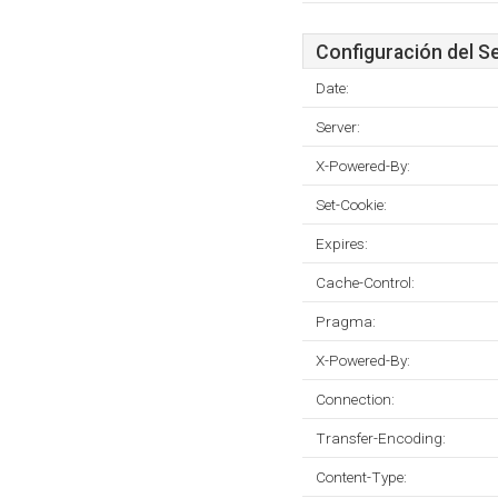
Configuración del S
Date:
Server:
X-Powered-By:
Set-Cookie:
Expires:
Cache-Control:
Pragma:
X-Powered-By:
Connection:
Transfer-Encoding:
Content-Type: