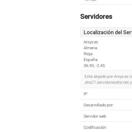
Servidores
Localización del Ser
Arsys.es
Almeria
Rioja
España
36.95, -2.45
Está alojado por Arsys.es 
dns21.servidoresdns.net
, 
IP:
Desarrollado por:
Servidor web:
Codificación: