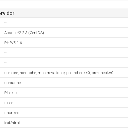
ervidor
--
Apache/2.2.3 (CentOS)
PHP/5.1.6
--
--
no-store, no-cache, must-revalidate, post-check=0, pre-check=0
no-cache
PleskLin
close
chunked
text/html