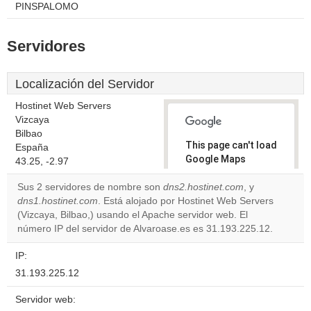
PINSPALOMO
Servidores
Localización del Servidor
Hostinet Web Servers
Vizcaya
Bilbao
This page can't load
España
Google Maps
43.25, -2.97
correctly.
Sus 2 servidores de nombre son
dns2.hostinet.com
, y
dns1.hostinet.com
. Está alojado por Hostinet Web Servers
Do you
OK
(Vizcaya, Bilbao,) usando el Apache servidor web. El
own this
website?
número IP del servidor de Alvaroase.es es 31.193.225.12.
IP:
31.193.225.12
Servidor web: