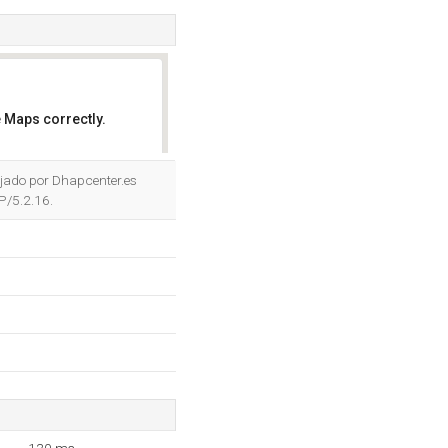
 Maps correctly.
OK
ojado por Dhapcenter.es
P/5.2.16.