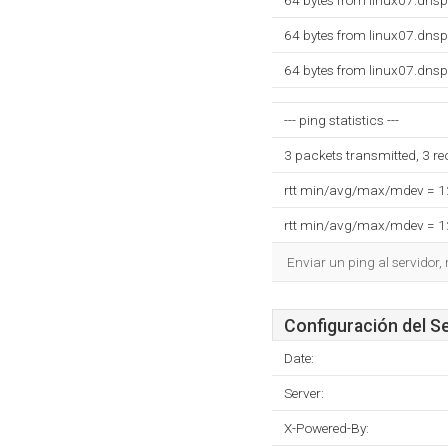
64 bytes from linux07.dns
64 bytes from linux07.dns
64 bytes from linux07.dns
--- ping statistics ---
3 packets transmitted, 3 r
rtt min/avg/max/mdev = 
rtt min/avg/max/mdev = 
Enviar un ping al servidor,
Configuración del S
Date:
Server:
X-Powered-By: