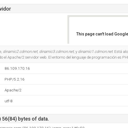
vidor
This page can't load Google
Do you own this website?
e,
dinamic2.cdmon.net
,
dinamic3.cdmon.net
, y
dinamic1.cdmon.net
. Está al
do el Apache/2 servidor web. El entorno del lenguaje de programación es PH
86.109.170.16
PHP/5.2.16
Apache/2
utf-8
 56(84) bytes of data.