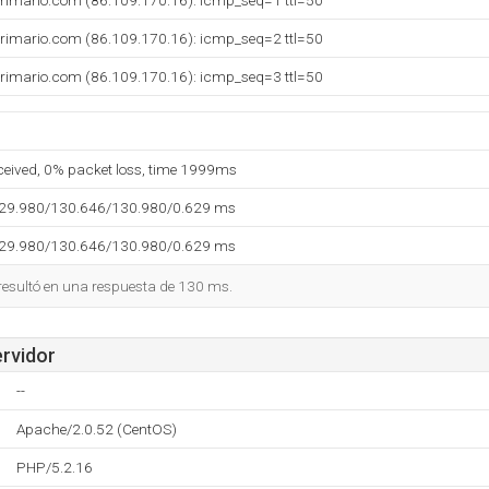
primario.com (86.109.170.16): icmp_seq=1 ttl=50
primario.com (86.109.170.16): icmp_seq=2 ttl=50
primario.com (86.109.170.16): icmp_seq=3 ttl=50
eceived, 0% packet loss, time 1999ms
129.980/130.646/130.980/0.629 ms
129.980/130.646/130.980/0.629 ms
 resultó en una respuesta de 130 ms.
ervidor
--
Apache/2.0.52 (CentOS)
PHP/5.2.16