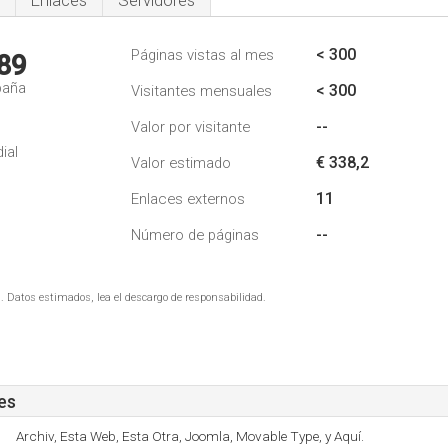
Enlaces
Servidores
< 300
Páginas vistas al mes
89
paña
< 300
Visitantes mensuales
--
Valor por visitante
ial
€ 338,2
Valor estimado
11
Enlaces externos
--
Número de páginas
. Datos estimados, lea el descargo de responsabilidad.
es
Archiv, Esta Web, Esta Otra, Joomla, Movable Type, y Aquí.