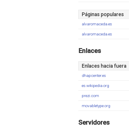
Páginas populares
alvaromaceda.es
alvaromaceda.es
Enlaces
Enlaces hacia fuera
dhapcenter.es
es.wikipedia.org
prezi.com
movabletype.org
Servidores