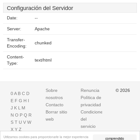
Configuración del Servidor
Date:
--
Server:
Apache
Transfer-
chunked
Encoding:
Content-
text/html
Type:
Sobre
Renuncia
© 2026
0
A
B
C
D
nosotros
Política de
E
F
G
H
I
Contacto
privacidad
J
K
L
M
Borrar sitio
Condiciones
N
O
P
Q
R
web
del
S
T
U
V
W
servicio
X
Y
Z
Utilizamos cookies para proporcionarle la mejor experiencia
comprendido