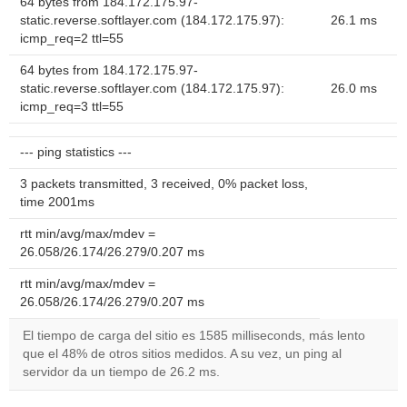
64 bytes from 184.172.175.97-
static.reverse.softlayer.com (184.172.175.97):
26.1 ms
icmp_req=2 ttl=55
64 bytes from 184.172.175.97-
static.reverse.softlayer.com (184.172.175.97):
26.0 ms
icmp_req=3 ttl=55
--- ping statistics ---
3 packets transmitted, 3 received, 0% packet loss,
time 2001ms
rtt min/avg/max/mdev =
26.058/26.174/26.279/0.207 ms
rtt min/avg/max/mdev =
26.058/26.174/26.279/0.207 ms
El tiempo de carga del sitio es 1585 milliseconds, más lento
que el 48% de otros sitios medidos. A su vez, un ping al
servidor da un tiempo de 26.2 ms.