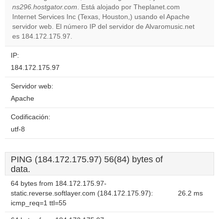
Do you
ns296.hostgator.com
. Está alojado por Theplanet.com
OK
own this
Internet Services Inc (Texas, Houston,) usando el Apache
website?
servidor web. El número IP del servidor de Alvaromusic.net
es 184.172.175.97.
IP:
184.172.175.97
Servidor web:
Apache
Codificación:
utf-8
PING (184.172.175.97) 56(84) bytes of
data.
64 bytes from 184.172.175.97-
static.reverse.softlayer.com (184.172.175.97):
26.2 ms
icmp_req=1 ttl=55