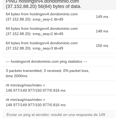
PING hostingsrv4.dondominio.com
(37.152.88.20) 56(84) bytes of data.
64 bytes from hostingsrv4.dondominio.com
149 ms
(37.152.88.20): icmp_seq=1 ttl=49
64 bytes from hostingsrv4.dondominio.com
148 ms
(37.152.88.20): icmp_seq=2 ttl=49
64 bytes from hostingsrv4.dondominio.com
150 ms
(37.152.88.20): icmp_seq=3 ttl=49
--- hostingsrv4.dondominio.com ping statistics ---
3 packets transmitted, 3 received, 0% packet loss,
time 2000ms
rtt min/avg/max/mdev =
148.977/149.977/150.977/0.816 ms
rtt min/avg/max/mdev =
148.977/149.977/150.977/0.816 ms
Enviar un ping al servidor, resultó en una respuesta de 149