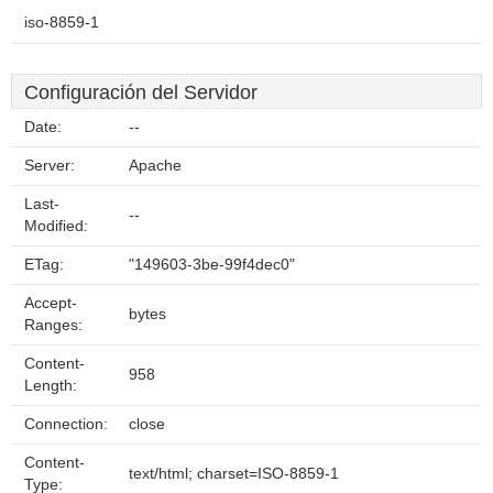
iso-8859-1
Configuración del Servidor
Date:
--
Server:
Apache
Last-
--
Modified:
ETag:
"149603-3be-99f4dec0"
Accept-
bytes
Ranges:
Content-
958
Length:
Connection:
close
Content-
text/html; charset=ISO-8859-1
Type: