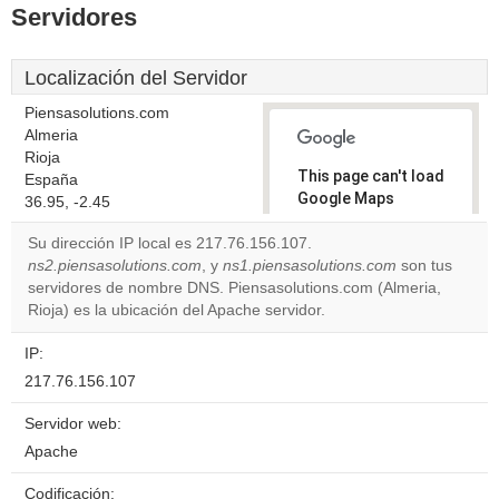
Servidores
Localización del Servidor
Piensasolutions.com
Almeria
Rioja
This page can't load
España
Google Maps
36.95, -2.45
correctly.
Su dirección IP local es 217.76.156.107.
ns2.piensasolutions.com
, y
ns1.piensasolutions.com
son tus
Do you
OK
servidores de nombre DNS. Piensasolutions.com (Almeria,
own this
website?
Rioja) es la ubicación del Apache servidor.
IP:
217.76.156.107
Servidor web:
Apache
Codificación: