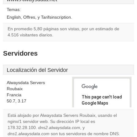
Temas:
English, Offres, y Tarifsinscription.
En promedio 5,80 páginas son vistas, por un estimado de
4.516 visitantes diarios.
Servidores
Localización del Servidor
Alwaysdata Servers
Roubaix
Francia
This page can't load
50.7, 3.17
Google Maps
correctly.
Está alojado por Alwaysdata Servers Roubaix, usando el
nginx/1 servidor web. Su dirección IP local es
Do you
OK
178.32.28.100.
dns2.alwaysdata.com
, y
own this
website?
dns1.alwaysdata.com
son tus servidores de nombre DNS.