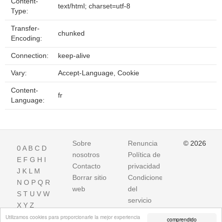
Content-
text/html; charset=utf-8
Type:
Transfer-
chunked
Encoding:
Connection:
keep-alive
Vary:
Accept-Language, Cookie
Content-
fr
Language:
Sobre
Renuncia
© 2026
0
A
B
C
D
nosotros
Política de
E
F
G
H
I
Contacto
privacidad
J
K
L
M
Borrar sitio
Condiciones
N
O
P
Q
R
web
del
S
T
U
V
W
servicio
X
Y
Z
Utilizamos cookies para proporcionarle la mejor experiencia
comprendido