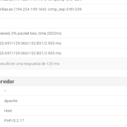
illas.es (194.224.199.164): icmp_req=3 ttl=239
eceived, 0% packet loss, time 2002ms
125.697/129.060/132.831/2.955 ms
125.697/129.060/132.831/2.955 ms
 resultó en una respuesta de 125 ms.
ervidor
--
Apache
Host
PHP/5.2.17