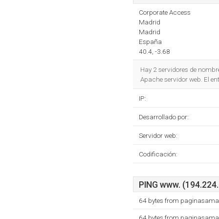
Corporate Access
Madrid
Madrid
España
40.4, -3.68
Hay 2 servidores de nombr
Apache servidor web. El en
IP:
Desarrollado por:
Servidor web:
Codificación:
PING www. (194.224.1
64 bytes from paginasamar
64 bytes from paginasamar