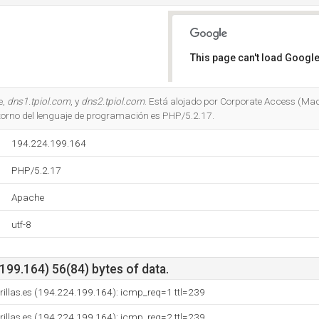
This page can't load Google
Do you own this website?
e,
dns1.tpiol.com
, y
dns2.tpiol.com
. Está alojado por Corporate Access (Mad
torno del lenguaje de programación es PHP/5.2.17.
194.224.199.164
PHP/5.2.17
Apache
utf-8
99.164) 56(84) bytes of data.
illas.es (194.224.199.164): icmp_req=1 ttl=239
illas.es (194.224.199.164): icmp_req=2 ttl=239