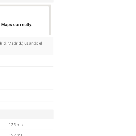
 Maps correctly.
OK
rid, Madrid,) usando el
125 ms
132 ms