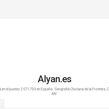
Alyan.es
á en el puesto 2.571.703 en España. 'Serigrafía Chiclana de la Frontera, C
AN.'
s