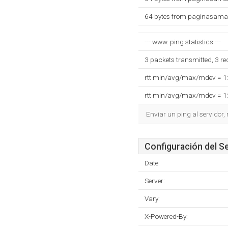
64 bytes from paginasamar
--- www. ping statistics ---
3 packets transmitted, 3 r
rtt min/avg/max/mdev = 
rtt min/avg/max/mdev = 
Enviar un ping al servidor,
Configuración del S
Date:
Server:
Vary:
X-Powered-By: