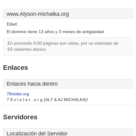
www.Alyson-michalka.org
Edad:
El dominio tiene 13 años y 3 meses de antigüedad.
En promedio 9,00 páginas son vistas, por un estimado de
63 visitantes diarios.
Enlaces
Enlaces hacia dentro
78violet.org
7 8 v i o l e t . o r g {ALY & AJ MICHALKA}!
Servidores
Localización del Servidor