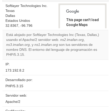
Softlayer Technologies Inc.
Texas
Dallas
This page can't load
Estados Unidos
Google Maps
32.8367, -96.796
correctly.
Está alojado por Softlayer Technologies Inc (Texas, Dallas,)
usando el Apache/2 servidor web.
ns2.imafan.org
,
Do you
OK
ns3.imafan.org
, y
ns1.imafan.org
son tus servidores de
own this
website?
nombre DNS. El entorno del lenguaje de programación es
PHP/5.3.15.
IP:
173.192.8.2
Desarrollado por:
PHP/5.3.15
Servidor web:
Apache/2