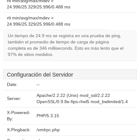
rtt min/avg/max/mdev =
24.996/25.329/25.996/0.488 ms
rtt min/avg/max/mdev =
24.996/25.329/25.996/0.488 ms
Un tiempo de 24.9 ms se registra en una prueba de ping,
también el promedio de tiempo de carga de página
completa es de 346 milliseconds. Esto es más lento que el
97% de sitios medidos.
Configuración del Servidor
Date:
--
Apache/2.2.22 (Unix) mod_ssl/2.2.22
Server:
OpenSSL/0.9.8e-fips-rhel5 mod_bwlimited/1.4
X-Powered-
PHP/5.3.15
By:
X-Pingback:
/xmlrpc.php