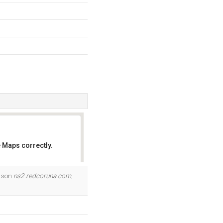
 Maps correctly.
OK
e son
ns2.redcoruna.com
,