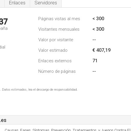
Enlaces
Servidores
< 300
Páginas vistas al mes
37
paña
< 300
Visitantes mensuales
--
Valor por visitante
ial
€ 407,19
Valor estimado
71
Enlaces externos
--
Número de páginas
. Datos estimados, lea el descargo de responsabilidad.
.es
Causas, Fases, Síntomas, Prevención, Tratamientos, y Juegos Contra El