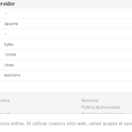
ervidor
--
Apache
--
bytes
10596
close
text/html
otros
Renuncia
Política de privacidad
io web
Condiciones del servicio
cia online. Al utilizar nuestro sitio web, usted acepta el u