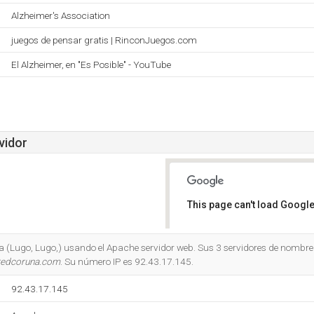
Alzheimer's Association
juegos de pensar gratis | RinconJuegos.com
El Alzheimer, en "Es Posible" - YouTube
vidor
This page can't load Google
Do you own this website?
a (Lugo, Lugo,) usando el Apache servidor web. Sus 3 servidores de nombr
redcoruna.com
. Su número IP es 92.43.17.145.
92.43.17.145