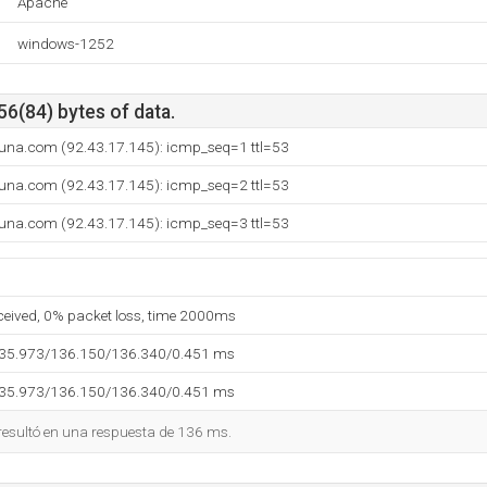
Apache
windows-1252
56(84) bytes of data.
runa.com (92.43.17.145): icmp_seq=1 ttl=53
runa.com (92.43.17.145): icmp_seq=2 ttl=53
runa.com (92.43.17.145): icmp_seq=3 ttl=53
eceived, 0% packet loss, time 2000ms
135.973/136.150/136.340/0.451 ms
135.973/136.150/136.340/0.451 ms
 resultó en una respuesta de 136 ms.