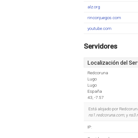
alz.org
rinconjuegos.com
youtube.com
Servidores
Localización del Ser
Redcoruna
Lugo
Lugo
España
43, -7.57
Está alojado por Redcorun
ns1.redcoruna.com
, y
ns3.
IP: