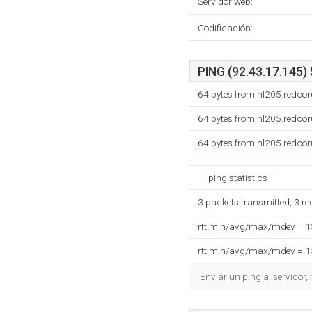
Servidor web:
Codificación:
PING (92.43.17.145) 
64 bytes from hl205.redco
64 bytes from hl205.redco
64 bytes from hl205.redco
--- ping statistics ---
3 packets transmitted, 3 r
rtt min/avg/max/mdev = 
rtt min/avg/max/mdev = 
Enviar un ping al servidor,