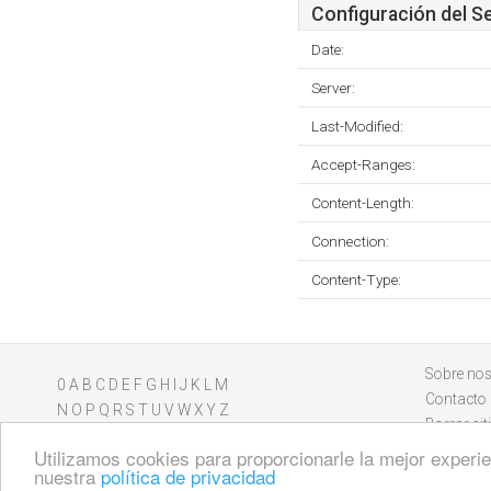
Configuración del S
Date:
Server:
Last-Modified:
Accept-Ranges:
Content-Length:
Connection:
Content-Type:
Sobre nos
0
A
B
C
D
E
F
G
H
I
J
K
L
M
Contacto
N
O
P
Q
R
S
T
U
V
W
X
Y
Z
Borrar sit
Utilizamos cookies para proporcionarle la mejor experien
nuestra
política de privacidad