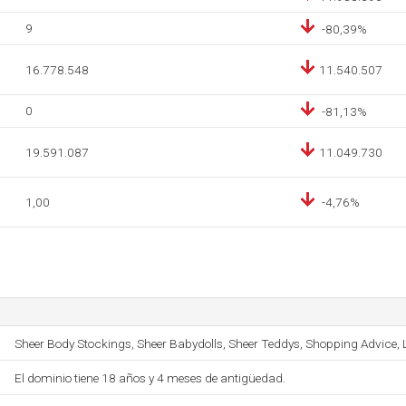
9
-80,39%
16.778.548
11.540.507
0
-81,13%
19.591.087
11.049.730
1,00
-4,76%
Sheer Body Stockings, Sheer Babydolls, Sheer Teddys, Shopping Advice, Li
El dominio tiene 18 años y 4 meses de antigüedad.