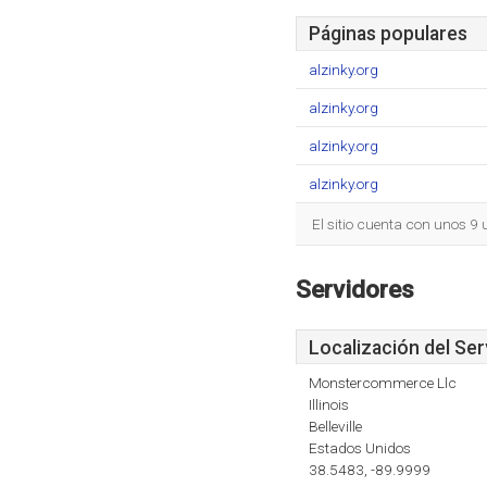
Páginas populares
alzinky.org
alzinky.org
alzinky.org
alzinky.org
El sitio cuenta con unos 9
Servidores
Localización del Ser
Monstercommerce Llc
Illinois
Belleville
Estados Unidos
38.5483, -89.9999