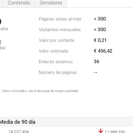
Contenido
Servidores
< 300
Páginas vistas al mes
9
paña
< 300
Visitantes mensuales
€ 0,21
Valor por visitante
3
ial
€ 456,42
Valor estimado
36
Enlaces externos
--
Número de páginas
. Datos estimados, lea el descargo de responsabilidad.
 Media de 90 día
18.237.406
11.988.390