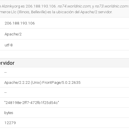
Do you own this website?
de Alzinky.org es 206.188.193.106.
ns74.worldnic.com
, y
ns73.worldnic.com
 Llc (Illinois, Belleville) es la ubicación del Apache/2 servidor.
206.188.193.106
Apache/2
utf-8
ervidor
--
Apache/2.2.22 (Unix) FrontPage/5.0.2.2635
--
"248198e-2ff7-472fb1f25d54c"
bytes
12279