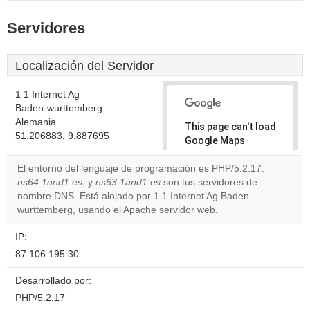
Servidores
Localización del Servidor
1 1 Internet Ag
Baden-wurttemberg
Alemania
This page can't load
51.206883, 9.887695
Google Maps
correctly.
El entorno del lenguaje de programación es PHP/5.2.17.
ns64.1and1.es
, y
ns63.1and1.es
son tus servidores de
Do you
OK
nombre DNS. Está alojado por 1 1 Internet Ag Baden-
own this
website?
wurttemberg, usando el Apache servidor web.
IP:
87.106.195.30
Desarrollado por:
PHP/5.2.17