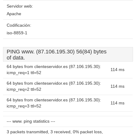
Servidor web:
Apache
Codificación:
iso-8859-1
PING www. (87.106.195.30) 56(84) bytes
of data.
64 bytes from clienteservidor.es (87.106.195.30):
114 ms
icmp_req=1 ttl=52
64 bytes from clienteservidor.es (87.106.195.30):
114 ms
icmp_req=2 ttl=52
64 bytes from clienteservidor.es (87.106.195.30):
114 ms
icmp_req=3 ttl=52
--- www. ping statistics ---
3 packets transmitted, 3 received, 0% packet loss,