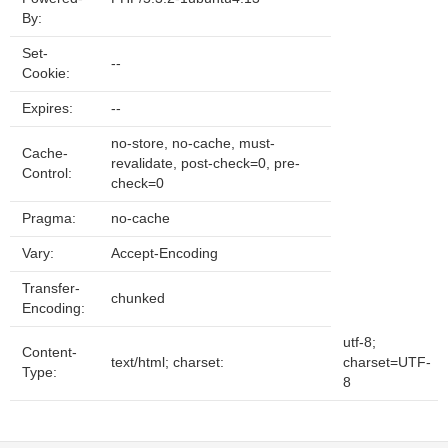
By:
Set-
--
Cookie:
Expires:
--
no-store, no-cache, must-
Cache-
revalidate, post-check=0, pre-
Control:
check=0
Pragma:
no-cache
Vary:
Accept-Encoding
Transfer-
chunked
Encoding:
utf-8;
Content-
text/html; charset:
charset=UTF-
Type:
8