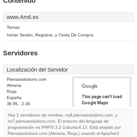
Contenido
www.Am6.es
Temas:
Iniciar Sesión, Registrar, y Cesta De Compra.
Servidores
Localización del Servidor
Piensasolutions.com
Almeria
Rioja
This page can't load
España
Google Maps
36.95, -2.45
correctly.
Hay 2 servidores de nombre,
ns8.piensasolutions.com
, y
ns7.piensasolutions.com
. El entorno del lenguaje de
Do you
OK
programación es PHP/5.3.2-1ubuntu4.13. Está alojado por
own this
website?
Piensasolutions.com (Almeria, Rioja,) usando el Apache/2