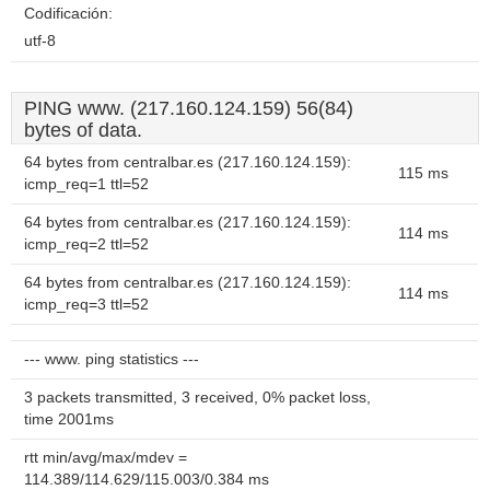
Codificación:
utf-8
PING www. (217.160.124.159) 56(84)
bytes of data.
64 bytes from centralbar.es (217.160.124.159):
115 ms
icmp_req=1 ttl=52
64 bytes from centralbar.es (217.160.124.159):
114 ms
icmp_req=2 ttl=52
64 bytes from centralbar.es (217.160.124.159):
114 ms
icmp_req=3 ttl=52
--- www. ping statistics ---
3 packets transmitted, 3 received, 0% packet loss,
time 2001ms
rtt min/avg/max/mdev =
114.389/114.629/115.003/0.384 ms