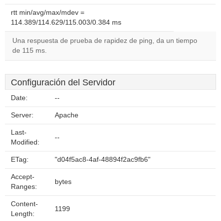
rtt min/avg/max/mdev =
114.389/114.629/115.003/0.384 ms
Una respuesta de prueba de rapidez de ping, da un tiempo
de 115 ms.
Configuración del Servidor
Date:
--
Server:
Apache
Last-
--
Modified:
ETag:
"d04f5ac8-4af-48894f2ac9fb6"
Accept-
bytes
Ranges:
Content-
1199
Length: