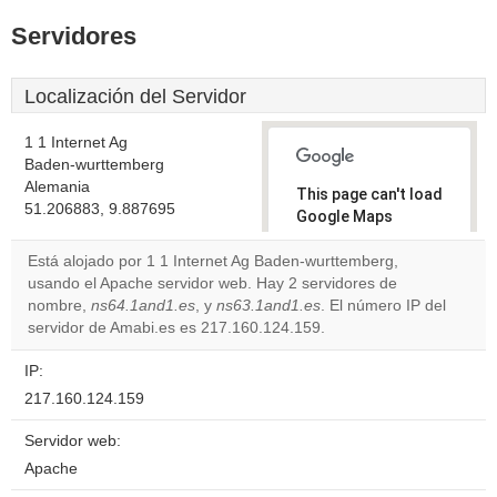
Servidores
Localización del Servidor
1 1 Internet Ag
Baden-wurttemberg
Alemania
This page can't load
51.206883, 9.887695
Google Maps
correctly.
Está alojado por 1 1 Internet Ag Baden-wurttemberg,
usando el Apache servidor web. Hay 2 servidores de
Do you
OK
nombre,
ns64.1and1.es
, y
ns63.1and1.es
own this
. El número IP del
website?
servidor de Amabi.es es 217.160.124.159.
IP:
217.160.124.159
Servidor web:
Apache