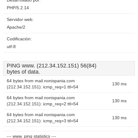
Desarrollado por:
PHP/5.2.14
Servidor web:
Apache/2
Codificación:
utf-8
PING www. (212.34.152.151) 56(84)
bytes of data.
64 bytes from mail.nonispania.com
130 ms
(212.34.152.151): icmp_req=1 ttl=54
64 bytes from mail.nonispania.com
130 ms
(212.34.152.151): icmp_req=2 ttl=54
64 bytes from mail.nonispania.com
130 ms
(212.34.152.151): icmp_req=3 ttl=54
--- www. ping statistics ---