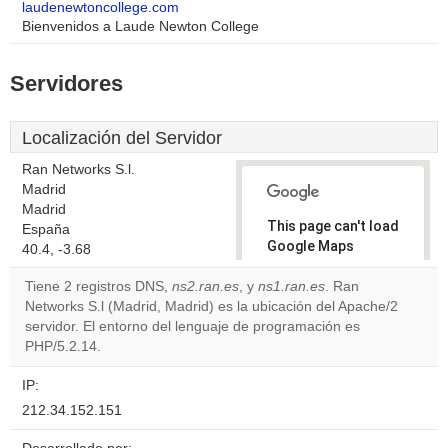
laudenewtoncollege.com
Bienvenidos a Laude Newton College
Servidores
Localización del Servidor
Ran Networks S.l.
Madrid
Madrid
This page can't load
España
Google Maps
40.4, -3.68
correctly.
Tiene 2 registros DNS,
ns2.ran.es
, y
ns1.ran.es
. Ran
Networks S.l (Madrid, Madrid) es la ubicación del Apache/2
Do you
OK
servidor. El entorno del lenguaje de programación es
own this
website?
PHP/5.2.14.
IP:
212.34.152.151