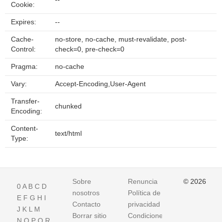
Cookie:
Expires:
--
Cache-
no-store, no-cache, must-revalidate, post-
Control:
check=0, pre-check=0
Pragma:
no-cache
Vary:
Accept-Encoding,User-Agent
Transfer-
chunked
Encoding:
Content-
text/html
Type:
Sobre
Renuncia
© 2026
0
A
B
C
D
nosotros
Política de
E
F
G
H
I
Contacto
privacidad
J
K
L
M
Borrar sitio
Condiciones
N
O
P
Q
R