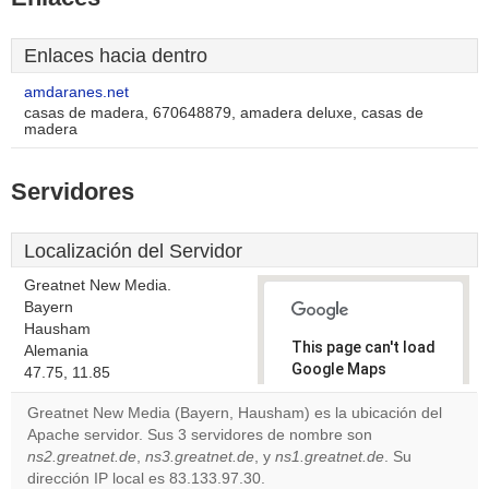
Enlaces hacia dentro
amdaranes.net
casas de madera, 670648879, amadera deluxe, casas de
madera
Servidores
Localización del Servidor
Greatnet New Media.
Bayern
Hausham
This page can't load
Alemania
Google Maps
47.75, 11.85
correctly.
Greatnet New Media (Bayern, Hausham) es la ubicación del
Apache servidor. Sus 3 servidores de nombre son
Do you
OK
ns2.greatnet.de
,
ns3.greatnet.de
, y
ns1.greatnet.de
own this
. Su
website?
dirección IP local es 83.133.97.30.