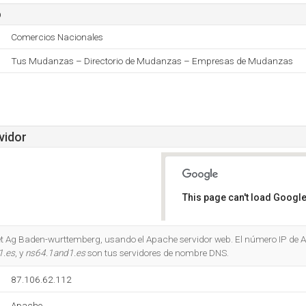
o
Comercios Nacionales
Tus Mudanzas – Directorio de Mudanzas – Empresas de Mudanzas
vidor
This page can't load Google
Do you own this website?
net Ag Baden-wurttemberg, usando el Apache servidor web. El número IP de
1.es
, y
ns64.1and1.es
son tus servidores de nombre DNS.
87.106.62.112
Apache