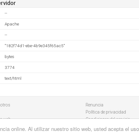
ervidor
--
Apache
--
"182f74d1-ebe-4b9e345f65ac5"
bytes
3774
text/html
otros
Renuncia
Política de privacidad
io web
Condiciones del servicio
cia online. Al utilizar nuestro sitio web, usted acepta el u