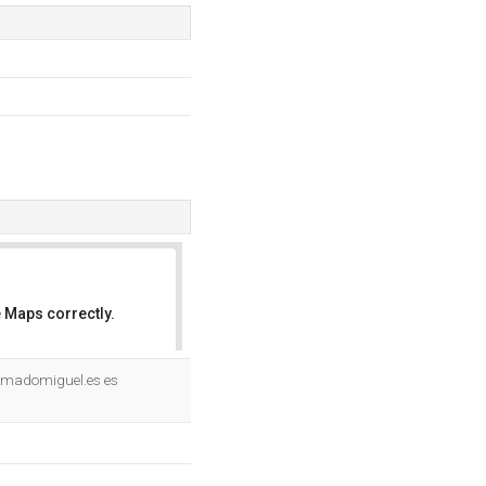
 Maps correctly.
OK
 Amadomiguel.es es