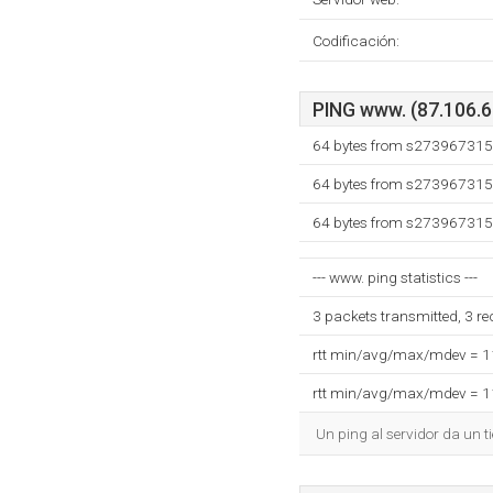
Codificación:
PING www. (87.106.62
64 bytes from s273967315.
64 bytes from s273967315.
64 bytes from s273967315.
--- www. ping statistics ---
3 packets transmitted, 3 r
rtt min/avg/max/mdev = 
rtt min/avg/max/mdev = 
Un ping al servidor da un 