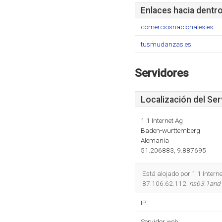
Enlaces hacia dentr
comerciosnacionales.es
tusmudanzas.es
Servidores
Localización del Ser
1 1 Internet Ag
Baden-wurttemberg
Alemania
51.206883, 9.887695
Está alojado por 1 1 Inter
87.106.62.112.
ns63.1and
IP:
Servidor web: