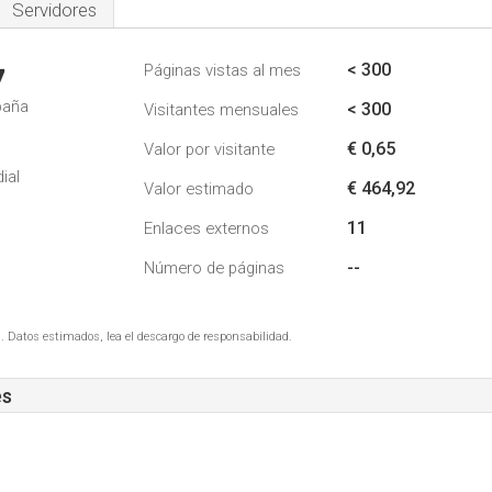
Servidores
< 300
Páginas vistas al mes
7
paña
< 300
Visitantes mensuales
€ 0,65
Valor por visitante
ial
€ 464,92
Valor estimado
11
Enlaces externos
--
Número de páginas
. Datos estimados, lea el descargo de responsabilidad.
es