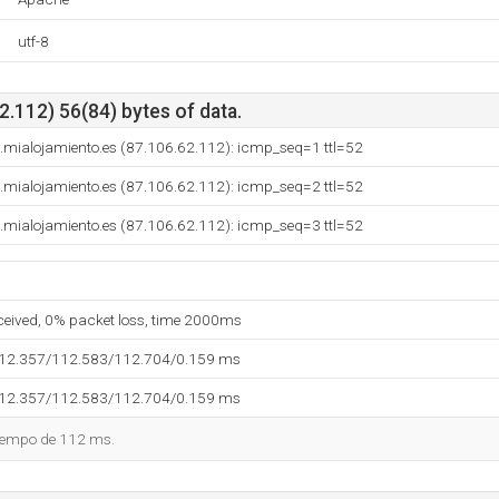
utf-8
.112) 56(84) bytes of data.
mialojamiento.es (87.106.62.112): icmp_seq=1 ttl=52
mialojamiento.es (87.106.62.112): icmp_seq=2 ttl=52
mialojamiento.es (87.106.62.112): icmp_seq=3 ttl=52
eceived, 0% packet loss, time 2000ms
112.357/112.583/112.704/0.159 ms
112.357/112.583/112.704/0.159 ms
tiempo de 112 ms.