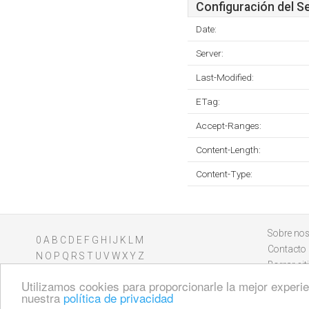
Configuración del S
Date:
Server:
Last-Modified:
ETag:
Accept-Ranges:
Content-Length:
Content-Type:
Sobre nos
0
A
B
C
D
E
F
G
H
I
J
K
L
M
Contacto
N
O
P
Q
R
S
T
U
V
W
X
Y
Z
Borrar sit
Utilizamos cookies para proporcionarle la mejor experien
nuestra
política de privacidad