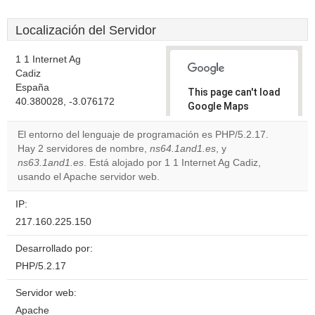
Localización del Servidor
1 1 Internet Ag
Cadiz
España
This page can't load
40.380028, -3.076172
Google Maps
correctly.
El entorno del lenguaje de programación es PHP/5.2.17.
Hay 2 servidores de nombre,
ns64.1and1.es
, y
Do you
OK
ns63.1and1.es
. Está alojado por 1 1 Internet Ag Cadiz,
own this
website?
usando el Apache servidor web.
IP:
217.160.225.150
Desarrollado por:
PHP/5.2.17
Servidor web:
Apache