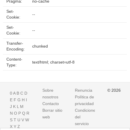
Pragma:
no-cache
Set-
--
Cookie:
Set-
--
Cookie:
Transfer-
chunked
Encoding:
Content-
text/html; charset=utf-8
Type:
Sobre
Renuncia
© 2026
0
A
B
C
D
nosotros
Política de
E
F
G
H
I
Contacto
privacidad
J
K
L
M
Borrar sitio
Condiciones
N
O
P
Q
R
web
del
S
T
U
V
W
servicio
X
Y
Z