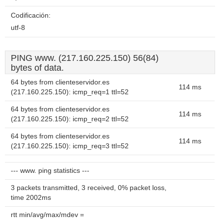
Codificación:
utf-8
PING www. (217.160.225.150) 56(84)
bytes of data.
64 bytes from clienteservidor.es
114 ms
(217.160.225.150): icmp_req=1 ttl=52
64 bytes from clienteservidor.es
114 ms
(217.160.225.150): icmp_req=2 ttl=52
64 bytes from clienteservidor.es
114 ms
(217.160.225.150): icmp_req=3 ttl=52
--- www. ping statistics ---
3 packets transmitted, 3 received, 0% packet loss,
time 2002ms
rtt min/avg/max/mdev =