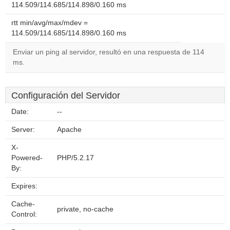
114.509/114.685/114.898/0.160 ms
rtt min/avg/max/mdev =
114.509/114.685/114.898/0.160 ms
Enviar un ping al servidor, resultó en una respuesta de 114
ms.
Configuración del Servidor
Date:
--
Server:
Apache
X-
Powered-
PHP/5.2.17
By:
Expires:
Cache-
private, no-cache
Control: