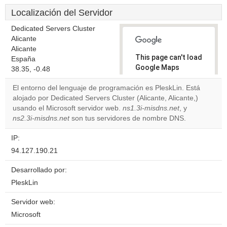
Localización del Servidor
Dedicated Servers Cluster
Alicante
Alicante
This page can't load
España
Google Maps
38.35, -0.48
correctly.
El entorno del lenguaje de programación es PleskLin. Está
alojado por Dedicated Servers Cluster (Alicante, Alicante,)
Do you
OK
usando el Microsoft servidor web.
ns1.3i-misdns.net
own this
, y
website?
ns2.3i-misdns.net
son tus servidores de nombre DNS.
IP:
94.127.190.21
Desarrollado por:
PleskLin
Servidor web:
Microsoft