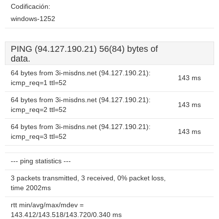
Codificación:
windows-1252
PING (94.127.190.21) 56(84) bytes of
data.
64 bytes from 3i-misdns.net (94.127.190.21):
143 ms
icmp_req=1 ttl=52
64 bytes from 3i-misdns.net (94.127.190.21):
143 ms
icmp_req=2 ttl=52
64 bytes from 3i-misdns.net (94.127.190.21):
143 ms
icmp_req=3 ttl=52
--- ping statistics ---
3 packets transmitted, 3 received, 0% packet loss,
time 2002ms
rtt min/avg/max/mdev =
143.412/143.518/143.720/0.340 ms