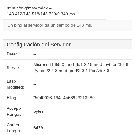
rtt min/avg/max/mdev =
143.412/143.518/143.720/0.340 ms
Un ping al servidor da un tiempo de 143 ms.
Configuración del Servidor
Date:
--
Microsoft II$/5.0 mod_jk/1.2.15 mod_python/3.2.8
Server:
Python/2.4.3 mod_perl/2.0.4 Perl/v5.8.8
Last-
--
Modified:
ETag:
"5040026-194f-4a66923213b80"
Accept-
bytes
Ranges:
Content-
6479
Length: