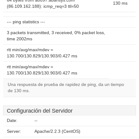
64 bytes from a0097.abansys.com
130 ms
(86.109.162.188): icmp_req=3 ttl=50
--- ping statistics ---
3 packets transmitted, 3 received, 0% packet loss,
time 2002ms
rtt min/avg/max/mdev =
130.700/130.829/130.903/0.427 ms
rtt min/avg/max/mdev =
130.700/130.829/130.903/0.427 ms
Una respuesta de prueba de rapidez de ping, da un tiempo
de 130 ms.
Configuración del Servidor
Date:
--
Server:
Apache/2.2.3 (CentOS)