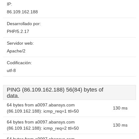
IP:
86.109.162.188
Desarrollado por:
PHP/5.2.17
Servidor web:
Apache/2
Codificación:
utf-8
PING (86.109.162.188) 56(84) bytes of
data.
64 bytes from a0097.abansys.com
130 ms
(86.109.162.188): icmp_req=1 ttl=50
64 bytes from a0097.abansys.com
130 ms
(86.109.162.188): icmp_req=2 ttl=50