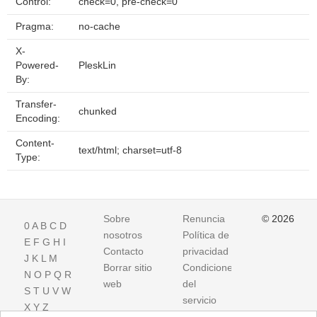
Control:
check=0, pre-check=0
Pragma:
no-cache
X-
Powered-
PleskLin
By:
Transfer-
chunked
Encoding:
Content-
text/html; charset=utf-8
Type:
Sobre
Renuncia
© 2026
0
A
B
C
D
nosotros
Política de
E
F
G
H
I
Contacto
privacidad
J
K
L
M
Borrar sitio
Condiciones
N
O
P
Q
R
web
del
S
T
U
V
W
servicio
X
Y
Z