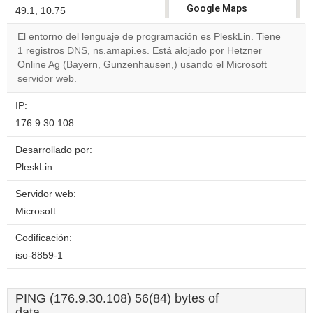
Google Maps
49.1, 10.75
correctly.
El entorno del lenguaje de programación es PleskLin. Tiene
1 registros DNS, ns.amapi.es. Está alojado por Hetzner
Do you
OK
Online Ag (Bayern, Gunzenhausen,) usando el Microsoft
own this
website?
servidor web.
IP:
176.9.30.108
Desarrollado por:
PleskLin
Servidor web:
Microsoft
Codificación:
iso-8859-1
PING (176.9.30.108) 56(84) bytes of
data.