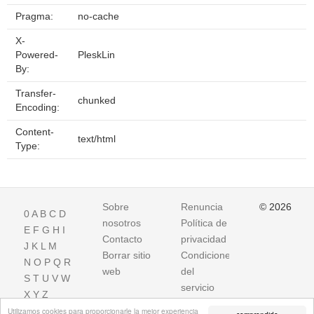
Pragma:
no-cache
X-
Powered-
PleskLin
By:
Transfer-
chunked
Encoding:
Content-
text/html
Type:
Sobre
Renuncia
© 2026
0
A
B
C
D
nosotros
Política de
E
F
G
H
I
Contacto
privacidad
J
K
L
M
Borrar sitio
Condiciones
N
O
P
Q
R
web
del
S
T
U
V
W
servicio
X
Y
Z
Utilizamos cookies para proporcionarle la mejor experiencia