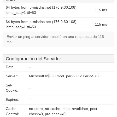
64 bytes from p-misdns.net (176.9.30.108):
115 ms
icmp_seq=1 ttl=53
64 bytes from p-misdns.net (176.9.30.108):
115 ms
icmp_seq=1 ttl=53
Enviar un ping al servidor, resultó en una respuesta de 115
ms.
Configuración del Servidor
Date:
--
Server:
Microsoft II$/5.0 mod_perl/2.0.2 Perl/v5.8.8
Set-
--
Cookie:
Expires:
--
Cache-
no-store, no-cache, must-revalidate, post-
Control:
check=0, pre-check=0