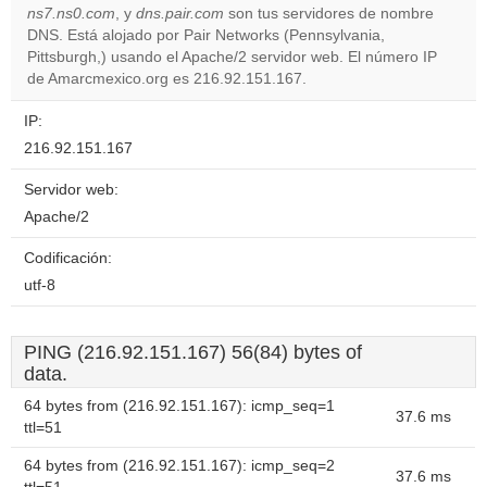
ns7.ns0.com
, y
dns.pair.com
son tus servidores de nombre
DNS. Está alojado por Pair Networks (Pennsylvania,
Do you
OK
Pittsburgh,) usando el Apache/2 servidor web. El número IP
own this
website?
de Amarcmexico.org es 216.92.151.167.
IP:
216.92.151.167
Servidor web:
Apache/2
Codificación:
utf-8
PING (216.92.151.167) 56(84) bytes of
data.
64 bytes from (216.92.151.167): icmp_seq=1
37.6 ms
ttl=51
64 bytes from (216.92.151.167): icmp_seq=2
37.6 ms