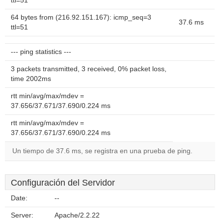
ttl=51
64 bytes from (216.92.151.167): icmp_seq=3
37.6 ms
ttl=51
--- ping statistics ---
3 packets transmitted, 3 received, 0% packet loss,
time 2002ms
rtt min/avg/max/mdev =
37.656/37.671/37.690/0.224 ms
rtt min/avg/max/mdev =
37.656/37.671/37.690/0.224 ms
Un tiempo de 37.6 ms, se registra en una prueba de ping.
Configuración del Servidor
Date:
--
Server:
Apache/2.2.22