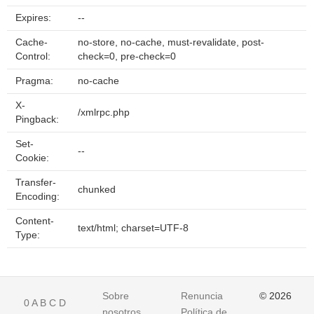
Expires:
--
Cache-
no-store, no-cache, must-revalidate, post-
Control:
check=0, pre-check=0
Pragma:
no-cache
X-
/xmlrpc.php
Pingback:
Set-
--
Cookie:
Transfer-
chunked
Encoding:
Content-
text/html; charset=UTF-8
Type:
Sobre
Renuncia
© 2026
0
A
B
C
D
nosotros
Política de