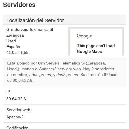
Servidores
Localización del Servidor
Grn Serveis Telematics Sl
Zaragoza
Used
This page can't load
España
Google Maps
41.05, -1.55
correctly.
Está alojado por Grn Serveis Telematics Sl (Zaragoza,
Used,) usando el Apache/2 servidor web. Hay 2 servidores
Do you
OK
de nombre,
adns.grn.es
, y
dns2.grn.es
. Su dirección IP local
own this
website?
es 80.64.32.6.
IP:
80.64.32.6
Servidor web:
Apache/2
Codificación: