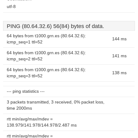
utf-8
PING (80.64.32.6) 56(84) bytes of data.
64 bytes from t1000.grn.es (80.64.32.6):
144 ms
icmp_seq=1 ttl=52
64 bytes from t1000.grn.es (80.64.32.6):
141 ms
icmp_seq=2 ttl=52
64 bytes from t1000.grn.es (80.64.32.6):
138 ms
icmp_seq=3 ttl=52
--- ping statistics ---
3 packets transmitted, 3 received, 0% packet loss,
time 2000ms
rtt min/avg/max/mdev =
138.979/141.978/144.978/2.487 ms
rtt min/avg/max/mdev =