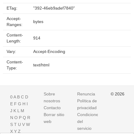
ETag:
"392-46eb9adef7840"
Accept-
bytes
Ranges:
Content-
914
Length:
Vary:
Accept-Encoding
Content-
text/html
Type:
Sobre
Renuncia
© 2026
0
A
B
C
D
nosotros
Política de
E
F
G
H
I
Contacto
privacidad
J
K
L
M
Borrar sitio
Condiciones
N
O
P
Q
R
web
del
S
T
U
V
W
servicio
X
Y
Z