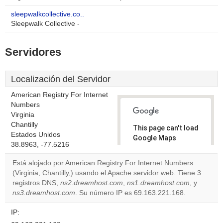
sleepwalkcollective.co..
Sleepwalk Collective -
Servidores
Localización del Servidor
American Registry For Internet
Numbers
Virginia
Chantilly
This page can't load
Estados Unidos
Google Maps
38.8963, -77.5216
correctly.
Está alojado por American Registry For Internet Numbers
Do you
(Virginia, Chantilly,) usando el Apache servidor web. Tiene 3
OK
own this
registros DNS,
ns2.dreamhost.com
,
ns1.dreamhost.com
, y
website?
ns3.dreamhost.com
. Su número IP es 69.163.221.168.
IP: