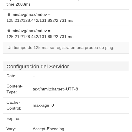
time 2000ms
rtt min/avg/max/mdev =
125.212/128.442/131.892/2.731 ms
rtt min/avg/max/mdev =
125.212/128.442/131.892/2.731 ms
Un tiempo de 125 ms, se registra en una prueba de ping.
Configuración del Servidor
Date:
--
Content-
text/html;charset=UTF-8
Type:
Cache-
max-age=0
Control:
Expires:
--
Vary:
Accept-Encoding