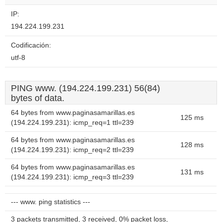
IP:
194.224.199.231
Codificación:
utf-8
PING www. (194.224.199.231) 56(84)
bytes of data.
64 bytes from www.paginasamarillas.es
125 ms
(194.224.199.231): icmp_req=1 ttl=239
64 bytes from www.paginasamarillas.es
128 ms
(194.224.199.231): icmp_req=2 ttl=239
64 bytes from www.paginasamarillas.es
131 ms
(194.224.199.231): icmp_req=3 ttl=239
--- www. ping statistics ---
3 packets transmitted, 3 received, 0% packet loss,