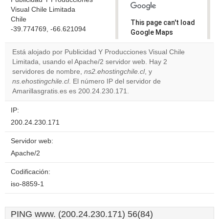
Visual Chile Limitada
Chile
This page can't load
-39.774769, -66.621094
Google Maps
correctly.
Está alojado por Publicidad Y Producciones Visual Chile
Limitada, usando el Apache/2 servidor web. Hay 2
Do you
OK
servidores de nombre,
ns2.ehostingchile.cl
own this
, y
website?
ns.ehostingchile.cl
. El número IP del servidor de
Amarillasgratis.es es 200.24.230.171.
IP:
200.24.230.171
Servidor web:
Apache/2
Codificación:
iso-8859-1
PING www. (200.24.230.171) 56(84)