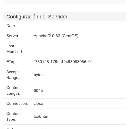
Configuración del Servidor
Date:
--
Server:
Apache/2.0.63 (CentOS)
Last-
--
Modified:
ETag:
"750128-179d-49493053056c0"
Accept-
bytes
Ranges:
Content-
6045
Length:
Connection:
close
Content-
text/html
Type: